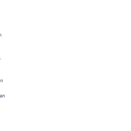
n
.
an
kan