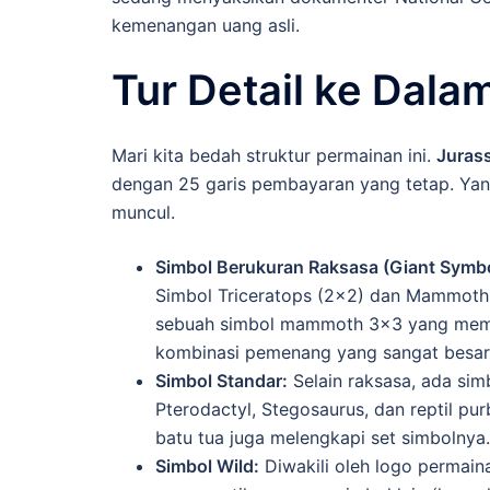
kemenangan uang asli.
Tur Detail ke Dala
Mari kita bedah struktur permainan ini.
Jurass
dengan 25 garis pembayaran yang tetap. Ya
muncul.
Simbol Berukuran Raksasa (Giant Symbo
Simbol Triceratops (2×2) dan Mammoth 
sebuah simbol mammoth 3×3 yang memenuh
kombinasi pemenang yang sangat besar 
Simbol Standar:
Selain raksasa, ada sim
Pterodactyl, Stegosaurus, dan reptil pur
batu tua juga melengkapi set simbolnya.
Simbol Wild:
Diwakili oleh logo permain