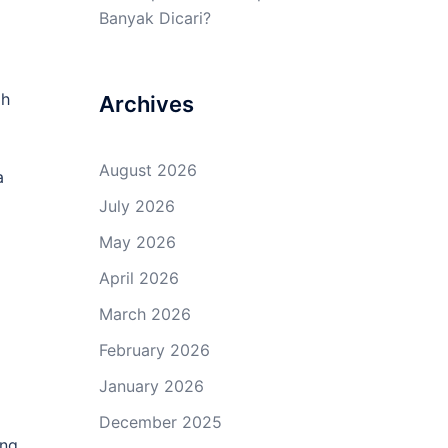
Banyak Dicari?
ih
Archives
August 2026
a
July 2026
May 2026
April 2026
March 2026
February 2026
January 2026
December 2025
ang