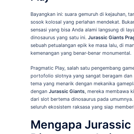
Bayangkan ini: suara gemuruh di kejauhan, ta
sosok kolosal yang perlahan mendekat. Bukan
sensasi yang bisa Anda alami langsung di lay
dinosaurus yang satu ini.
Jurassic Giants Pra
sebuah petualangan epik ke masa lalu, di ma
kemenangan yang benar-benar monumental.
Pragmatic Play, salah satu pengembang game
portofolio slotnya yang sangat beragam dan 
tema yang menarik dengan mekanika gamepla
dengan
Jurassic Giants
, mereka membawa ki
dari slot bertema dinosaurus pada umumnya.
seluruh ekosistem raksasa yang siap memberi
Mengapa Jurassic 