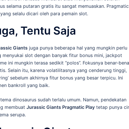
rus selama putaran gratis itu sangat memuaskan. Pragmatic
ng selalu dicari oleh para pemain slot.
uga, Tentu Saja
assic Giants
juga punya beberapa hal yang mungkin perlu
menyukai slot dengan banyak fitur bonus mini, jackpot
ame ini mungkin terasa sedikit “polos”. Fokusnya benar-bena
s. Selain itu, karena volatilitasnya yang cenderung tinggi,
ing’ sebelum akhirnya fitur bonus yang besar terpicu. Ini
n bankroll yang baik.
tema dinosaurus sudah terlalu umum. Namun, pendekatan
yang membuat
Jurassic Giants Pragmatic Play
tetap punya cir
tema serupa.