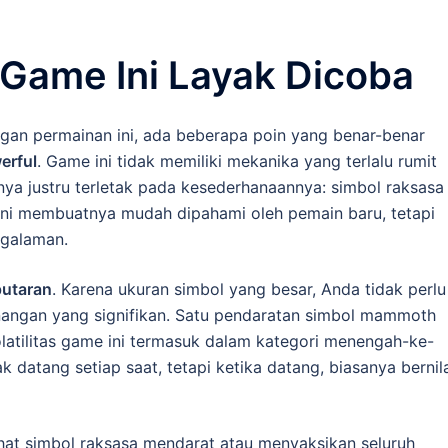
 Game Ini Layak Dicoba
an permainan ini, ada beberapa poin yang benar-benar
erful
. Game ini tidak memiliki mekanika yang terlalu rumit
nnya justru terletak pada kesederhanaannya: simbol raksasa
. Ini membuatnya mudah dipahami oleh pemain baru, tetapi
ngalaman.
putaran
. Karena ukuran simbol yang besar, Anda tidak perlu
ngan yang signifikan. Satu pendaratan simbol mammoth
atilitas game ini termasuk dalam kategori menengah-ke-
 datang setiap saat, tetapi ketika datang, biasanya bernil
ihat simbol raksasa mendarat atau menyaksikan seluruh