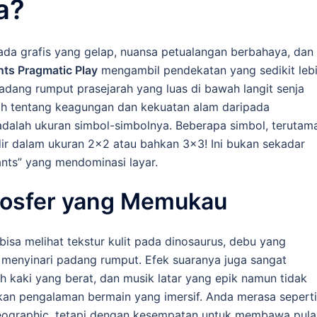
a?
ada grafis yang gelap, nuansa petualangan berbahaya, dan
nts Pragmatic Play
mengambil pendekatan yang sedikit leb
padang rumput prasejarah yang luas di bawah langit senja
ih tentang keagungan dan kekuatan alam daripada
dalah ukuran simbol-simbolnya. Beberapa simbol, terutam
dir dalam ukuran 2×2 atau bahkan 3×3! Ini bukan sekadar
iants” yang mendominasi layar.
mosfer yang Memukau
bisa melihat tekstur kulit pada dinosaurus, debu yang
 menyinari padang rumput. Efek suaranya juga sangat
kaki yang berat, dan musik latar yang epik namun tidak
kan pengalaman bermain yang imersif. Anda merasa seperti
eographic, tetapi dengan kesempatan untuk membawa pul