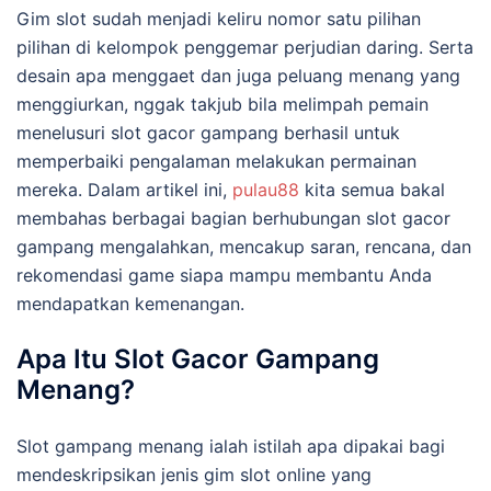
Gim slot sudah menjadi keliru nomor satu pilihan
pilihan di kelompok penggemar perjudian daring. Serta
desain apa menggaet dan juga peluang menang yang
menggiurkan, nggak takjub bila melimpah pemain
menelusuri slot gacor gampang berhasil untuk
memperbaiki pengalaman melakukan permainan
mereka. Dalam artikel ini,
pulau88
kita semua bakal
membahas berbagai bagian berhubungan slot gacor
gampang mengalahkan, mencakup saran, rencana, dan
rekomendasi game siapa mampu membantu Anda
mendapatkan kemenangan.
Apa Itu Slot Gacor Gampang
Menang?
Slot gampang menang ialah istilah apa dipakai bagi
mendeskripsikan jenis gim slot online yang