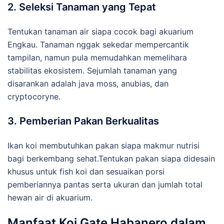
2. Seleksi Tanaman yang Tepat
Tentukan tanaman air siapa cocok bagi akuarium
Engkau. Tanaman nggak sekedar mempercantik
tampilan, namun pula memudahkan memelihara
stabilitas ekosistem. Sejumlah tanaman yang
disarankan adalah java moss, anubias, dan
cryptocoryne.
3. Pemberian Pakan Berkualitas
Ikan koi membutuhkan pakan siapa makmur nutrisi
bagi berkembang sehat.Tentukan pakan siapa didesain
khusus untuk fish koi dan sesuaikan porsi
pemberiannya pantas serta ukuran dan jumlah total
hewan air di akuarium.
Manfaat Koi Gate Habanero dalam