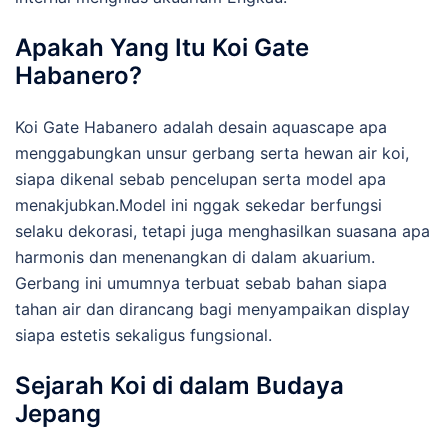
Apakah Yang Itu Koi Gate
Habanero?
Koi Gate Habanero adalah desain aquascape apa
menggabungkan unsur gerbang serta hewan air koi,
siapa dikenal sebab pencelupan serta model apa
menakjubkan.Model ini nggak sekedar berfungsi
selaku dekorasi, tetapi juga menghasilkan suasana apa
harmonis dan menenangkan di dalam akuarium.
Gerbang ini umumnya terbuat sebab bahan siapa
tahan air dan dirancang bagi menyampaikan display
siapa estetis sekaligus fungsional.
Sejarah Koi di dalam Budaya
Jepang