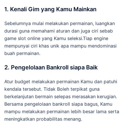
1. Kenali Gim yang Kamu Mainkan
Sebelumnya mulai melakukan permainan, luangkan
durasi guna memahami aturan dan juga ciri sebab
game slot online yang Kamu seleksi.Tiap engine
mempunyai ciri khas unik apa mampu mendominasi
buah permainan.
2. Pengelolaan Bankroll siapa Baik
Atur budget melakukan permainan Kamu dan patuhi
kendala tersebut. Tidak Boleh terpikat guna
berkelanjutan bermain selepas merasakan kerugian.
Bersama pengelolaan bankroll siapa bagus, Kamu
mampu melakukan permainan lebih besar lama serta
meningkatkan probabilitas menang.