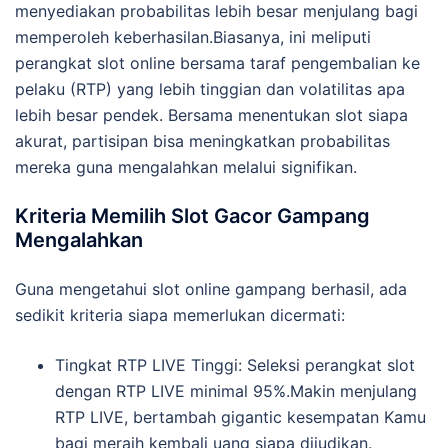
menyediakan probabilitas lebih besar menjulang bagi
memperoleh keberhasilan.Biasanya, ini meliputi
perangkat slot online bersama taraf pengembalian ke
pelaku (RTP) yang lebih tinggian dan volatilitas apa
lebih besar pendek. Bersama menentukan slot siapa
akurat, partisipan bisa meningkatkan probabilitas
mereka guna mengalahkan melalui signifikan.
Kriteria Memilih Slot Gacor Gampang
Mengalahkan
Guna mengetahui slot online gampang berhasil, ada
sedikit kriteria siapa memerlukan dicermati:
Tingkat RTP LIVE Tinggi: Seleksi perangkat slot
dengan RTP LIVE minimal 95%.Makin menjulang
RTP LIVE, bertambah gigantic kesempatan Kamu
bagi meraih kembali uang siapa dijudikan.