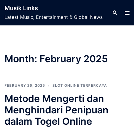
Skip
Musik Links
to
Search
Tog
Latest Music, Entertainment & Global News
content
men
Month:
February 2025
FEBRUARY 26, 2025
SLOT ONLINE TERPERCAYA
Metode Mengerti dan
Menghindari Penipuan
dalam Togel Online