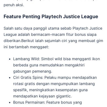
penuh aksi.
Feature Penting Playtech Justice League
Salah satu daya panggil utama sebab Playtech Justice
League adalah bermacam-macam fitur bonus siapa
diberikan.Berikut ialah sejumlah ciri yang membuat gim
ini bertambah menggaet:
Lambang Wild: Simbol wild bisa mengganti ikon
berbeda guna memudahkan mengakhiri
gabungan pemenang.
Ciri Gratis Spins: Pelaku mampu mendapatkan
rotasi gratis dengan mengumpulkan lambang
spesifik, meningkatkan kesempatan guna
mendapatkan kejayaan gigantic.
Bonus Permainan: Feature bonus yang