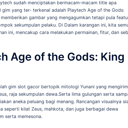
Playtech sudah menciptakan bermacam-macam title apa
 gim yang ter- terkenal adalah Playtech Age of the Gods:
ar memberikan gambar yang mengagumkan tetapi pula featu
mpok sekumpulan pelaku. Di Dalam karangan ini, kita sem
nan ini, mencakup cara melakukan permainan, fitur, dan se
h Age of the Gods: King
lah gim slot gacor bertopik mitologi Yunani yang mengirim
us, raja sekumpulan dewa.Serta lima gulungan serta samp
iakan aneka peluang bagi menang. Rancangan visualnya si
seperti kilat Zeus, mahkota, dan juga berbagai dewa
am serta memesona.