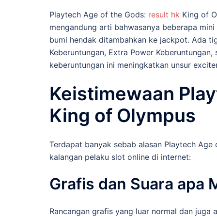
Playtech Age of the Gods:
result hk
King of O
mengandung arti bahwasanya beberapa mini a
bumi hendak ditambahkan ke jackpot. Ada 
Keberuntungan, Extra Power Keberuntungan,
keberuntungan ini meningkatkan unsur excitem
Keistimewaan Play
King of Olympus
Terdapat banyak sebab alasan Playtech Age of
kalangan pelaku slot online di internet:
Grafis dan Suara apa
Rancangan grafis yang luar normal dan juga 