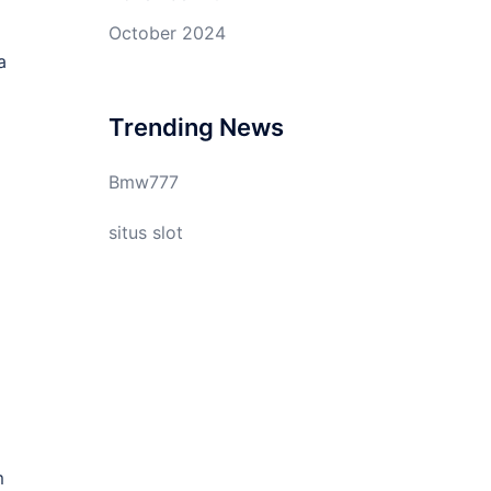
October 2024
a
Trending News
Bmw777
situs slot
m