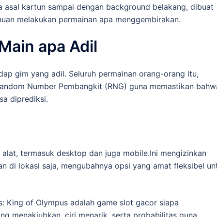
a asal kartun sampai dengan background belakang, dibuat
huan melakukan permainan apa menggembirakan.
ain apa Adil
ap gim yang adil. Seluruh permainan orang-orang itu,
Random Number Pembangkit (RNG) guna memastikan bahw
a diprediksi.
lat, termasuk desktop dan juga mobile.Ini mengizinkan
 di lokasi saja, mengubahnya opsi yang amat fleksibel un
s: King of Olympus adalah game slot gacor siapa
ng menakjubkan, ciri menarik, serta probabilitas guna