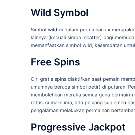
Wild Symbol
Simbol wild di dalam permainan ini merupaka
lainnya (kecuali simbol scatter) bagi mem
memanfaatkan simbol wild, kesempatan untu
Free Spins
Ciri gratis spins diaktifkan saat pemain me
umumnya berupa simbol petir) di putaran. Pem
membolehkan mereka semua guna bermain-ma
rotasi cuma-cuma, ada peluang suplemen bag
pengalaman melakukan permainan bertamba
Progressive Jackpot