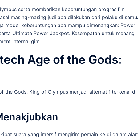
lympus serta memberikan keberuntungan progresif.Ini
sal masing-masing judi apa dilakukan dari pelaku di semu
tiga model keberuntungan apa mampu dimenangkan: Power
 serta Ultimate Power Jackpot. Kesempatan untuk menang
ent internal gim.
tech Age of the Gods:
 the Gods: King of Olympus menjadi alternatif terkenal di
 Menakjubkan
akibat suara yang imersif mengirim pemain ke di dalam ala