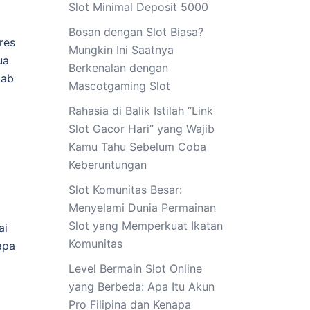
Slot Minimal Deposit 5000
Bosan dengan Slot Biasa?
res
Mungkin Ini Saatnya
ua
Berkenalan dengan
bab
Mascotgaming Slot
Rahasia di Balik Istilah “Link
Slot Gacor Hari” yang Wajib
Kamu Tahu Sebelum Coba
Keberuntungan
Slot Komunitas Besar:
Menyelami Dunia Permainan
Slot yang Memperkuat Ikatan
ai
Komunitas
apa
Level Bermain Slot Online
yang Berbeda: Apa Itu Akun
Pro Filipina dan Kenapa