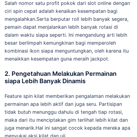
Salah nomor satu profit pokok dari slot online dengan
ciri spin cepat adalah kenaikan kesempatan bagi
mengalahkan.Serta berputar roll lebih banyak segera,
pemain dapat menjalankan lebih banyak rotasi di
dalam waktu siapa seperti. Ini mengandung arti lebih
besar berlimpah kemungkinan bagi memperoleh
kombinasi ikon siapa menguntungkan, oleh karena itu
menaikkan kesempatan guna meraih jackpot.
2. Pengetahuan Melakukan Permainan
siapa Lebih Banyak Dinamis
Feature spin kilat memberikan pengalaman melakukan
permainan apa lebih aktif dan juga seru. Partisipan
tidak butuh menunggu dahulu di tengah tiap rotasi,
maka dari itu menciptakan gim terlihat lebih kilat dan
juga menarik.Hal ini sangat cocok kepada mereka apa
menyukai aksi kilat dan uji.