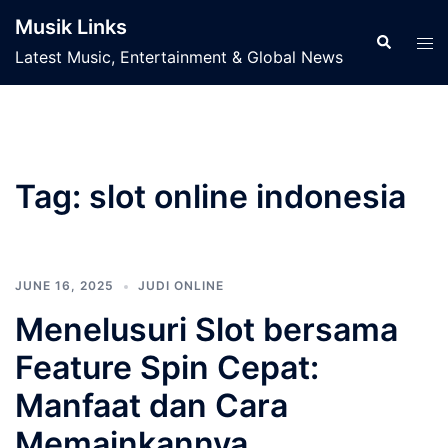
Skip
Musik Links
to
Search
Tog
Latest Music, Entertainment & Global News
content
men
Tag:
slot online indonesia
JUNE 16, 2025
JUDI ONLINE
Menelusuri Slot bersama
Feature Spin Cepat:
Manfaat dan Cara
Memainkannya