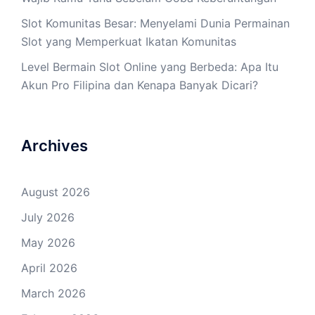
Slot Komunitas Besar: Menyelami Dunia Permainan
Slot yang Memperkuat Ikatan Komunitas
Level Bermain Slot Online yang Berbeda: Apa Itu
Akun Pro Filipina dan Kenapa Banyak Dicari?
Archives
August 2026
July 2026
May 2026
April 2026
March 2026