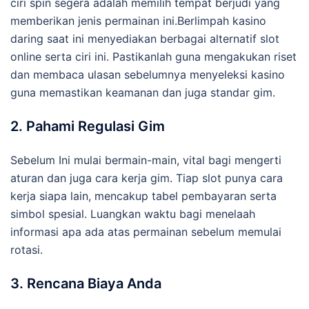
ciri spin segera adalah memilih tempat berjudi yang
memberikan jenis permainan ini.Berlimpah kasino
daring saat ini menyediakan berbagai alternatif slot
online serta ciri ini. Pastikanlah guna mengakukan riset
dan membaca ulasan sebelumnya menyeleksi kasino
guna memastikan keamanan dan juga standar gim.
2. Pahami Regulasi Gim
Sebelum Ini mulai bermain-main, vital bagi mengerti
aturan dan juga cara kerja gim. Tiap slot punya cara
kerja siapa lain, mencakup tabel pembayaran serta
simbol spesial. Luangkan waktu bagi menelaah
informasi apa ada atas permainan sebelum memulai
rotasi.
3. Rencana Biaya Anda