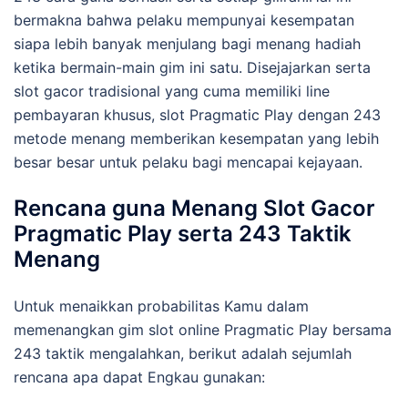
bermakna bahwa pelaku mempunyai kesempatan
siapa lebih banyak menjulang bagi menang hadiah
ketika bermain-main gim ini satu. Disejajarkan serta
slot gacor tradisional yang cuma memiliki line
pembayaran khusus, slot Pragmatic Play dengan 243
metode menang memberikan kesempatan yang lebih
besar besar untuk pelaku bagi mencapai kejayaan.
Rencana guna Menang Slot Gacor
Pragmatic Play serta 243 Taktik
Menang
Untuk menaikkan probabilitas Kamu dalam
memenangkan gim slot online Pragmatic Play bersama
243 taktik mengalahkan, berikut adalah sejumlah
rencana apa dapat Engkau gunakan: