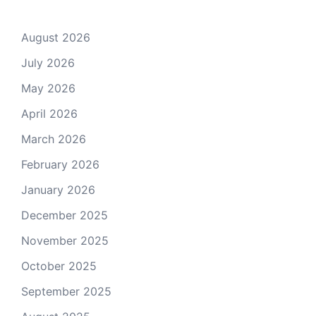
August 2026
July 2026
May 2026
April 2026
March 2026
February 2026
January 2026
December 2025
November 2025
October 2025
September 2025