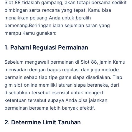
Slot 88 tidaklah gampang, akan tetapi bersama sedikit
bimbingan serta rencana yang tepat, Kamu bisa
menaikkan peluang Anda untuk beralih
pemenang.Beriringan ialah sejumlah saran yang
mampu Kamu gunakan:
1. Pahami Regulasi Permainan
Sebelum mengawali permainan di Slot 88, jamin Kamu
menyadari dengan bagus regulasi dan juga metode
bermain sebab tiap tipe game siapa disediakan. Tiap
gim slot online memiliki aturan siapa beraneka, dari
disebabkan tersebut esensial untuk mengerti
ketentuan tersebut supaya Anda bisa jalankan
permainan bersama lebih banyak efektif.
2. Determine Limit Taruhan