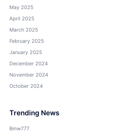
May 2025
April 2025
March 2025
February 2025
January 2025
December 2024
November 2024
October 2024
Trending News
Bmw777