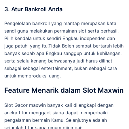
3. Atur Bankroll Anda
Pengelolaan bankroll yang mantap merupakan kata
sandi guna melakukan permainan slot serta berhasil.
Pilih kendala untuk sendiri Engkau independen dan
juga patuhi yang itu.Tidak Boleh sempat bertaruh lebih
banyak sebab apa Engkau sanggup untuk kehilangan,
serta selalu kenang bahwasanya judi harus dilihat
sebagai sebagai entertainment, bukan sebagai cara
untuk memproduksi uang.
Feature Menarik dalam Slot Maxwin
Slot Gacor maxwin banyak kali dilengkapi dengan
aneka fitur menggaet siapa dapat memperbaiki
pengalaman bermain Kamu. Selanjutnya adalah
sejumlah fitur siapa umum dijumpai: