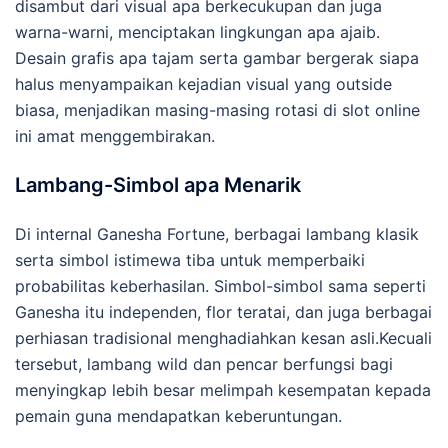
disambut dari visual apa berkecukupan dan juga
warna-warni, menciptakan lingkungan apa ajaib.
Desain grafis apa tajam serta gambar bergerak siapa
halus menyampaikan kejadian visual yang outside
biasa, menjadikan masing-masing rotasi di slot online
ini amat menggembirakan.
Lambang-Simbol apa Menarik
Di internal Ganesha Fortune, berbagai lambang klasik
serta simbol istimewa tiba untuk memperbaiki
probabilitas keberhasilan. Simbol-simbol sama seperti
Ganesha itu independen, flor teratai, dan juga berbagai
perhiasan tradisional menghadiahkan kesan asli.Kecuali
tersebut, lambang wild dan pencar berfungsi bagi
menyingkap lebih besar melimpah kesempatan kepada
pemain guna mendapatkan keberuntungan.