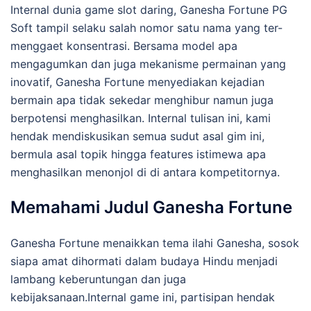
Internal dunia game slot daring, Ganesha Fortune PG
Soft tampil selaku salah nomor satu nama yang ter-
menggaet konsentrasi. Bersama model apa
mengagumkan dan juga mekanisme permainan yang
inovatif, Ganesha Fortune menyediakan kejadian
bermain apa tidak sekedar menghibur namun juga
berpotensi menghasilkan. Internal tulisan ini, kami
hendak mendiskusikan semua sudut asal gim ini,
bermula asal topik hingga features istimewa apa
menghasilkan menonjol di di antara kompetitornya.
Memahami Judul Ganesha Fortune
Ganesha Fortune menaikkan tema ilahi Ganesha, sosok
siapa amat dihormati dalam budaya Hindu menjadi
lambang keberuntungan dan juga
kebijaksanaan.Internal game ini, partisipan hendak