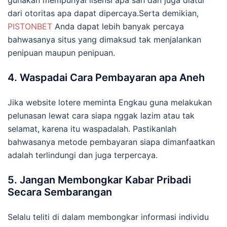
gunakan mempunyai lisensi apa sah dan juga diatur
dari otoritas apa dapat dipercaya.Serta demikian,
PISTONBET
Anda dapat lebih banyak percaya
bahwasanya situs yang dimaksud tak menjalankan
penipuan maupun penipuan.
4. Waspadai Cara Pembayaran apa Aneh
Jika website lotere meminta Engkau guna melakukan
pelunasan lewat cara siapa nggak lazim atau tak
selamat, karena itu waspadalah. Pastikanlah
bahwasanya metode pembayaran siapa dimanfaatkan
adalah terlindungi dan juga terpercaya.
5. Jangan Membongkar Kabar Pribadi
Secara Sembarangan
Selalu teliti di dalam membongkar informasi individu