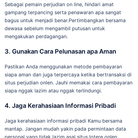
Sebagai pemain perjudian on line, hindari amat
gampang terpancing serta penawaran apa sangat
bagus untuk menjadi benar.Pertimbangkan bersama
dewasa sebelum mengambil putusan untuk
mengakukan perdagangan.
3. Gunakan Cara Pelunasan apa Aman
Pastikan Anda menggunakan metode pembayaran
siapa aman dan juga terpercaya ketika bertransaksi di
situs perjudian onlen. Jauhi memakai cara pembayaran
siapa nggak lazim atau nggak terlindungi.
4. Jaga Kerahasiaan Informasi Pribadi
Jaga kerahasiaan informasi pribadi Kamu bersama
mantap. Jangan mudah yakin pada permintaan data
personal yang tidak lazim asal situs lotere onlen.