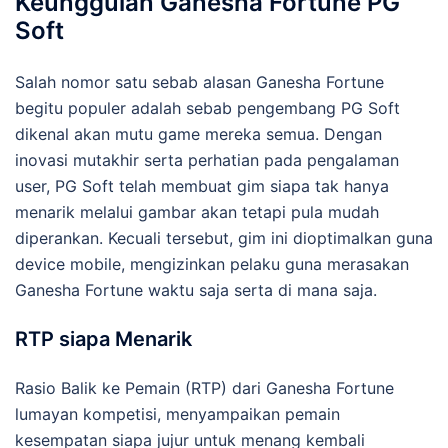
Keunggulan Ganesha Fortune PG
Soft
Salah nomor satu sebab alasan Ganesha Fortune
begitu populer adalah sebab pengembang PG Soft
dikenal akan mutu game mereka semua. Dengan
inovasi mutakhir serta perhatian pada pengalaman
user, PG Soft telah membuat gim siapa tak hanya
menarik melalui gambar akan tetapi pula mudah
diperankan. Kecuali tersebut, gim ini dioptimalkan guna
device mobile, mengizinkan pelaku guna merasakan
Ganesha Fortune waktu saja serta di mana saja.
RTP siapa Menarik
Rasio Balik ke Pemain (RTP) dari Ganesha Fortune
lumayan kompetisi, menyampaikan pemain
kesempatan siapa jujur untuk menang kembali