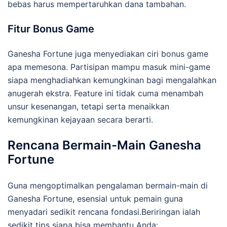
bebas harus mempertaruhkan dana tambahan.
Fitur Bonus Game
Ganesha Fortune juga menyediakan ciri bonus game
apa memesona. Partisipan mampu masuk mini-game
siapa menghadiahkan kemungkinan bagi mengalahkan
anugerah ekstra. Feature ini tidak cuma menambah
unsur kesenangan, tetapi serta menaikkan
kemungkinan kejayaan secara berarti.
Rencana Bermain-Main Ganesha
Fortune
Guna mengoptimalkan pengalaman bermain-main di
Ganesha Fortune, esensial untuk pemain guna
menyadari sedikit rencana fondasi.Beriringan ialah
sedikit tips siapa bisa membantu Anda: