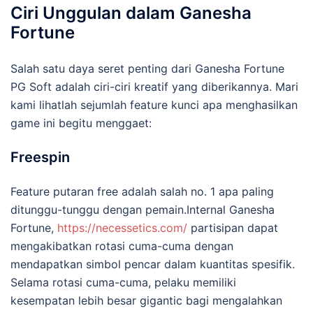
Ciri Unggulan dalam Ganesha
Fortune
Salah satu daya seret penting dari Ganesha Fortune
PG Soft adalah ciri-ciri kreatif yang diberikannya. Mari
kami lihatlah sejumlah feature kunci apa menghasilkan
game ini begitu menggaet:
Freespin
Feature putaran free adalah salah no. 1 apa paling
ditunggu-tunggu dengan pemain.Internal Ganesha
Fortune,
https://necessetics.com/
partisipan dapat
mengakibatkan rotasi cuma-cuma dengan
mendapatkan simbol pencar dalam kuantitas spesifik.
Selama rotasi cuma-cuma, pelaku memiliki
kesempatan lebih besar gigantic bagi mengalahkan