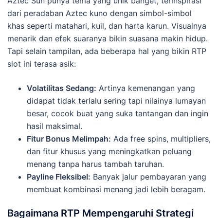
Aztec Sun punya tema yang unik banget, terinspirasi
dari peradaban Aztec kuno dengan simbol-simbol
khas seperti matahari, kuil, dan harta karun. Visualnya
menarik dan efek suaranya bikin suasana makin hidup.
Tapi selain tampilan, ada beberapa hal yang bikin RTP
slot ini terasa asik:
Volatilitas Sedang:
Artinya kemenangan yang
didapat tidak terlalu sering tapi nilainya lumayan
besar, cocok buat yang suka tantangan dan ingin
hasil maksimal.
Fitur Bonus Melimpah:
Ada free spins, multipliers,
dan fitur khusus yang meningkatkan peluang
menang tanpa harus tambah taruhan.
Payline Fleksibel:
Banyak jalur pembayaran yang
membuat kombinasi menang jadi lebih beragam.
Bagaimana RTP Mempengaruhi Strategi