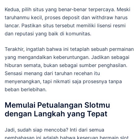
Kedua, pilih situs yang benar-benar terpercaya. Meski
taruhanmu kecil, proses deposit dan withdraw harus
lancar. Pastikan situs tersebut memiliki lisensi resmi
dan reputasi yang baik di komunitas.
Terakhir, ingatlah bahwa ini tetaplah sebuah permainan
yang mengandalkan keberuntungan. Jadikan sebagai
hiburan semata, bukan sebagai sumber penghasilan.
Sensasi menang dari taruhan recehan itu
menyenangkan, tapi nikmati saja prosesnya tanpa
beban berlebihan.
Memulai Petualangan Slotmu
dengan Langkah yang Tepat
Jadi, sudah siap mencoba? Inti dari semua
pembahasan ini adalah bahwa keseruan bermain slot