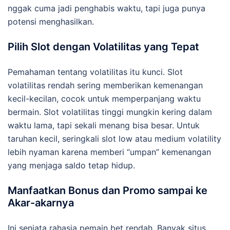
nggak cuma jadi penghabis waktu, tapi juga punya
potensi menghasilkan.
Pilih Slot dengan Volatilitas yang Tepat
Pemahaman tentang volatilitas itu kunci. Slot
volatilitas rendah sering memberikan kemenangan
kecil-kecilan, cocok untuk memperpanjang waktu
bermain. Slot volatilitas tinggi mungkin kering dalam
waktu lama, tapi sekali menang bisa besar. Untuk
taruhan kecil, seringkali slot low atau medium volatility
lebih nyaman karena memberi “umpan” kemenangan
yang menjaga saldo tetap hidup.
Manfaatkan Bonus dan Promo sampai ke
Akar-akarnya
Ini senjata rahasia pemain bet rendah. Banyak situs