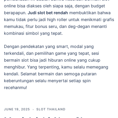
online bisa diakses oleh siapa saja, dengan budget
berapapun.
Judi slot bet rendah
membuktikan bahwa
kamu tidak perlu jadi high roller untuk menikmati grafis
memukau, fitur bonus seru, dan deg-degan menanti
kombinasi simbol yang tepat.
Dengan pendekatan yang smart, modal yang
terkendali, dan pemilihan game yang tepat, sesi
bermain slot bisa jadi hiburan online yang cukup
menghibur. Yang terpenting, kamu selalu memegang
kendali. Selamat bermain dan semoga putaran
keberuntungan selalu menyertai setiap spin
recehanmu!
JUNE 19, 2025
SLOT THAILAND