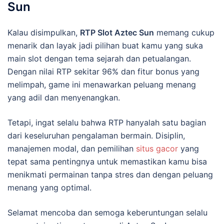
Sun
Kalau disimpulkan,
RTP Slot Aztec Sun
memang cukup
menarik dan layak jadi pilihan buat kamu yang suka
main slot dengan tema sejarah dan petualangan.
Dengan nilai RTP sekitar 96% dan fitur bonus yang
melimpah, game ini menawarkan peluang menang
yang adil dan menyenangkan.
Tetapi, ingat selalu bahwa RTP hanyalah satu bagian
dari keseluruhan pengalaman bermain. Disiplin,
manajemen modal, dan pemilihan
situs gacor
yang
tepat sama pentingnya untuk memastikan kamu bisa
menikmati permainan tanpa stres dan dengan peluang
menang yang optimal.
Selamat mencoba dan semoga keberuntungan selalu