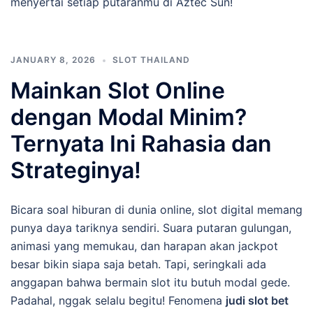
menyertai setiap putaranmu di Aztec Sun!
JANUARY 8, 2026
SLOT THAILAND
Mainkan Slot Online
dengan Modal Minim?
Ternyata Ini Rahasia dan
Strateginya!
Bicara soal hiburan di dunia online, slot digital memang
punya daya tariknya sendiri. Suara putaran gulungan,
animasi yang memukau, dan harapan akan jackpot
besar bikin siapa saja betah. Tapi, seringkali ada
anggapan bahwa bermain slot itu butuh modal gede.
Padahal, nggak selalu begitu! Fenomena
judi slot bet