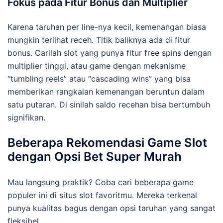
Fokus pada Fitur Bonus dan Multiplier
Karena taruhan per line-nya kecil, kemenangan biasa
mungkin terlihat receh. Titik baliknya ada di fitur
bonus. Carilah slot yang punya fitur free spins dengan
multiplier tinggi, atau game dengan mekanisme
“tumbling reels” atau “cascading wins” yang bisa
memberikan rangkaian kemenangan beruntun dalam
satu putaran. Di sinilah saldo recehan bisa bertumbuh
signifikan.
Beberapa Rekomendasi Game Slot
dengan Opsi Bet Super Murah
Mau langsung praktik? Coba cari beberapa game
populer ini di situs slot favoritmu. Mereka terkenal
punya kualitas bagus dengan opsi taruhan yang sangat
fleksibel.