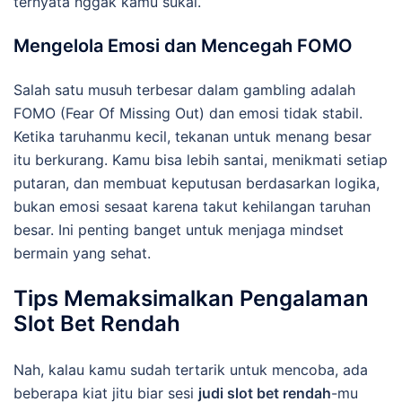
ternyata nggak kamu sukai.
Mengelola Emosi dan Mencegah FOMO
Salah satu musuh terbesar dalam gambling adalah
FOMO (Fear Of Missing Out) dan emosi tidak stabil.
Ketika taruhanmu kecil, tekanan untuk menang besar
itu berkurang. Kamu bisa lebih santai, menikmati setiap
putaran, dan membuat keputusan berdasarkan logika,
bukan emosi sesaat karena takut kehilangan taruhan
besar. Ini penting banget untuk menjaga mindset
bermain yang sehat.
Tips Memaksimalkan Pengalaman
Slot Bet Rendah
Nah, kalau kamu sudah tertarik untuk mencoba, ada
beberapa kiat jitu biar sesi
judi slot bet rendah
-mu