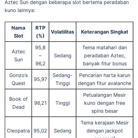
Aztec Sun dengan beberapa slot bertema peradaban
kuno lainnya:
Nama
RTP
Volatilitas
Keterangan Singkat
Slot
(%)
95,8
Tema matahari dan
Aztec
–
Sedang
peradaban Aztec,
Sun
96,2
banyak fitur bonus
Gonzo’s
Sedang-
Pencarian harta karun
95,97
Quest
Tinggi
dengan fitur avalanche
Petualangan Mesir
Book of
96,21
Tinggi
kuno dengan free
Dead
spins besar
Tema kerajaan Mesir
Cleopatra
95,02
Sedang
dengan jackpot