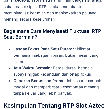
bakal kecewa. Tapi kalau kamu main dengan strategi,
sabar, dan disiplin, RTP ini akan membantu
meminimalisir kerugian dan meningkatkan peluang
menang secara keseluruhan.
Bagaimana Cara Menyiasati Fluktuasi RTP
Saat Bermain?
Jangan Fokus Pada Satu Putaran:
Nikmati
permainan sebagai hiburan, bukan mesin uang
instan.
Atur Waktu Bermain:
Batasi durasi bermain
supaya nggak kecanduan dan tetap fokus.
Gunakan Bonus dan Promo:
Ini bisa menambah
modal dan memperbesar kesempatan menang
tanpa keluar uang lebih banyak.
Kesimpulan Tentang RTP Slot Aztec