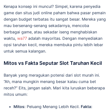
Kenapa konsep ini muncul? Simpel, karena penyedia
game dan situs judi online paham bahwa pasar pemain
dengan budget terbatas itu sangat besar. Mereka yang
mau bersenang-senang sekadarnya, mencoba
berbagai game, atau sekadar iseng menghabiskan
waktu,
wa77
adalah mayoritas. Dengan menyediakan
opsi taruhan kecil, mereka membuka pintu lebih lebar
untuk semua kalangan.
Mitos vs Fakta Seputar Slot Taruhan Kecil
Banyak yang meragukan potensi dari slot murah ini.
“Ah, mana mungkin menang besar kalau cuma bet
receh?” Eits, jangan salah. Mari kita luruskan beberapa
mitos umum:
Mitos:
Peluang Menang Lebih Kecil.
Fakta: