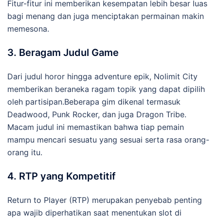
Fitur-fitur ini memberikan kesempatan lebih besar luas
bagi menang dan juga menciptakan permainan makin
memesona.
3. Beragam Judul Game
Dari judul horor hingga adventure epik, Nolimit City
memberikan beraneka ragam topik yang dapat dipilih
oleh partisipan.Beberapa gim dikenal termasuk
Deadwood, Punk Rocker, dan juga Dragon Tribe.
Macam judul ini memastikan bahwa tiap pemain
mampu mencari sesuatu yang sesuai serta rasa orang-
orang itu.
4. RTP yang Kompetitif
Return to Player (RTP) merupakan penyebab penting
apa wajib diperhatikan saat menentukan slot di