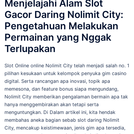
Menjelajahi Alam Slot
Gacor Daring Nolimit City:
Pengetahuan Melakukan
Permainan yang Nggak
Terlupakan
Slot Online online Nolimit City telah menjadi salah no. 1
pilihan kesukaan untuk kelompok penyuka gim casino
digital. Serta rancangan apa inovasi, topik apa
memesona, dan feature bonus siapa mengundang,
Nolimit City memberikan pengalaman bermain apa tak
hanya menggembirakan akan tetapi serta
menguntungkan. Di Dalam artikel ini, kita hendak
membahas aneka bagian sebab slot daring Nolimit
City, mencakup keistimewaan, jenis gim apa tersedia,