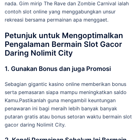
nada. Gim mirip The Rave dan Zombie Carnival ialah
contoh slot online yang menggabungkan unsur
rekreasi bersama permainan apa menggaet.
Petunjuk untuk Mengoptimalkan
Pengalaman Bermain Slot Gacor
Daring Nolimit City
1. Gunakan Bonus dan juga Promosi
Sebagian gigantic kasino online memberikan bonus
serta pemasaran siapa mampu meningkatkan saldo
Kamu.Pastikanlah guna mengambil keuntungan
penawaran ini bagi meraih lebih banyak banyak
putaran gratis atau bonus setoran waktu bermain slot
gacor daring Nolimit City.