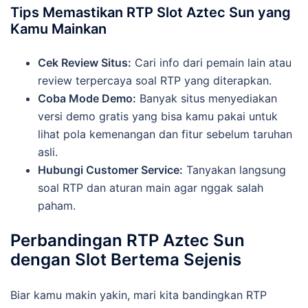
Tips Memastikan RTP Slot Aztec Sun yang
Kamu Mainkan
Cek Review Situs:
Cari info dari pemain lain atau
review terpercaya soal RTP yang diterapkan.
Coba Mode Demo:
Banyak situs menyediakan
versi demo gratis yang bisa kamu pakai untuk
lihat pola kemenangan dan fitur sebelum taruhan
asli.
Hubungi Customer Service:
Tanyakan langsung
soal RTP dan aturan main agar nggak salah
paham.
Perbandingan RTP Aztec Sun
dengan Slot Bertema Sejenis
Biar kamu makin yakin, mari kita bandingkan RTP