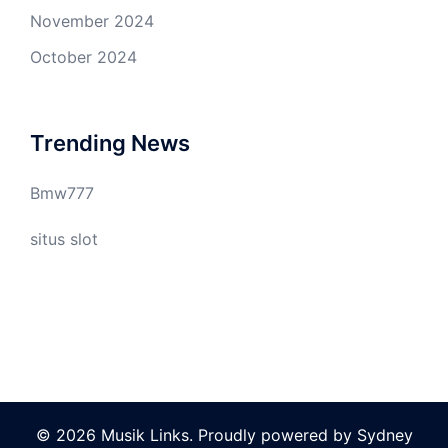
November 2024
October 2024
Trending News
Bmw777
situs slot
© 2026 Musik Links. Proudly powered by
Sydney