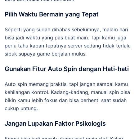
Pilih Waktu Bermain yang Tepat
Seperti yang sudah dibahas sebelumnya, malam hari
bisa jadi waktu yang pas buat main. Tapi kamu juga
perlu tahu kapan tepatnya server sedang tidak terlalu
sibuk supaya game berjalan mulus.
Gunakan Fitur Auto Spin dengan Hati-hati
Auto spin memang praktis, tapi jangan sampai kamu
kehilangan kontrol. Kadang-kadang, manual spin bisa
bikin kamu lebih fokus dan bisa berhenti saat sudah
cukup untung.
Jangan Lupakan Faktor Psikologis
Emosi bisa jadi musuh utama saat main slot. Kalau