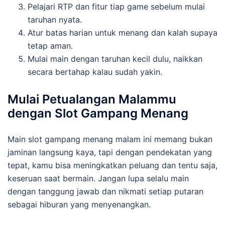
Pelajari RTP dan fitur tiap game sebelum mulai
taruhan nyata.
Atur batas harian untuk menang dan kalah supaya
tetap aman.
Mulai main dengan taruhan kecil dulu, naikkan
secara bertahap kalau sudah yakin.
Mulai Petualangan Malammu
dengan Slot Gampang Menang
Main slot gampang menang malam ini memang bukan
jaminan langsung kaya, tapi dengan pendekatan yang
tepat, kamu bisa meningkatkan peluang dan tentu saja,
keseruan saat bermain. Jangan lupa selalu main
dengan tanggung jawab dan nikmati setiap putaran
sebagai hiburan yang menyenangkan.