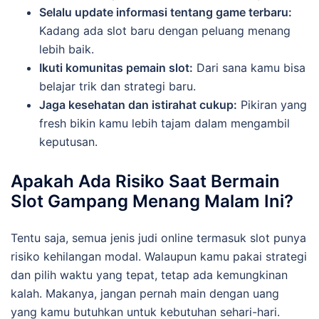
Selalu update informasi tentang game terbaru:
Kadang ada slot baru dengan peluang menang
lebih baik.
Ikuti komunitas pemain slot:
Dari sana kamu bisa
belajar trik dan strategi baru.
Jaga kesehatan dan istirahat cukup:
Pikiran yang
fresh bikin kamu lebih tajam dalam mengambil
keputusan.
Apakah Ada Risiko Saat Bermain
Slot Gampang Menang Malam Ini?
Tentu saja, semua jenis judi online termasuk slot punya
risiko kehilangan modal. Walaupun kamu pakai strategi
dan pilih waktu yang tepat, tetap ada kemungkinan
kalah. Makanya, jangan pernah main dengan uang
yang kamu butuhkan untuk kebutuhan sehari-hari.