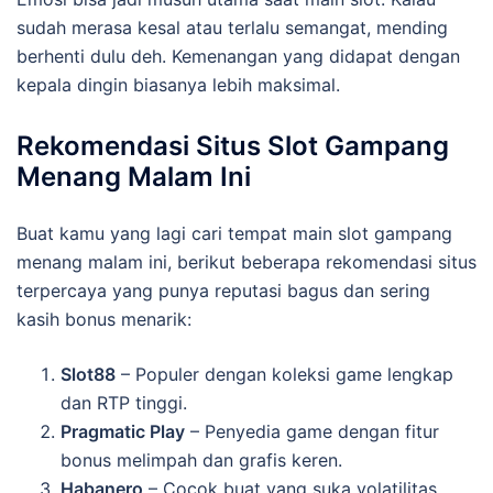
sudah merasa kesal atau terlalu semangat, mending
berhenti dulu deh. Kemenangan yang didapat dengan
kepala dingin biasanya lebih maksimal.
Rekomendasi Situs Slot Gampang
Menang Malam Ini
Buat kamu yang lagi cari tempat main slot gampang
menang malam ini, berikut beberapa rekomendasi situs
terpercaya yang punya reputasi bagus dan sering
kasih bonus menarik:
Slot88
– Populer dengan koleksi game lengkap
dan RTP tinggi.
Pragmatic Play
– Penyedia game dengan fitur
bonus melimpah dan grafis keren.
Habanero
– Cocok buat yang suka volatilitas