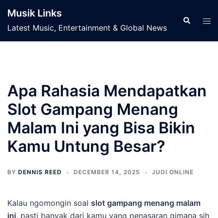
Skip
Musik Links
to
Search
Tog
Latest Music, Entertainment & Global News
content
men
Apa Rahasia Mendapatkan
Slot Gampang Menang
Malam Ini yang Bisa Bikin
Kamu Untung Besar?
BY
DENNIS REED
DECEMBER 14, 2025
JUDI ONLINE
Kalau ngomongin soal
slot gampang menang malam
ini
, pasti banyak dari kamu yang penasaran gimana sih