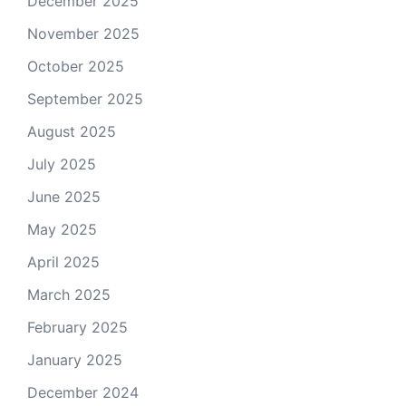
December 2025
November 2025
October 2025
September 2025
August 2025
July 2025
June 2025
May 2025
April 2025
March 2025
February 2025
January 2025
December 2024