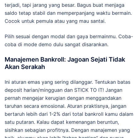
terjadi, tapi jarang yang besar. Bagus buat menjaga
saldo tetap stabil dan memperpanjang waktu bermain.
Cocok untuk pemula atau yang mau santai.
Pilih sesuai dengan modal dan gaya bermainmu. Coba-
coba di mode demo dulu sangat disarankan.
Manajemen Bankroll: Jagoan Sejati Tidak
Akan Serakah
Ini aturan emas yang sering dilanggar. Tentukan batas
deposit harian/mingguan dan STICK TO IT! Jangan
pernah mengejar kerugian dengan menggandakan
taruhan secara emosional. Aturan praktisnya, jangan
bertaruh lebih dari 1-2% dari total bankroll kamu dalam
satu putaran. Kalau dapat kemenangan beruntun,
sisihkan sebagian profitnya. Dengan manajemen yang