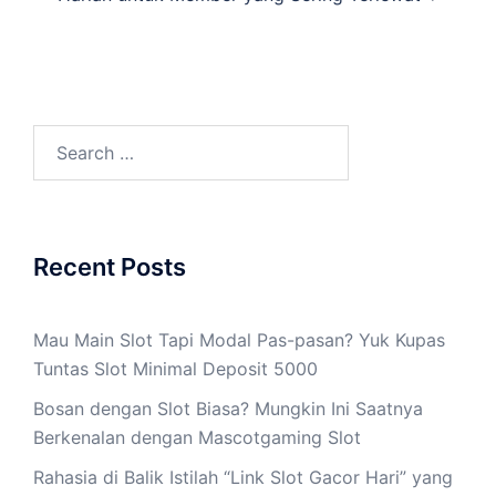
Search
for:
Recent Posts
Mau Main Slot Tapi Modal Pas-pasan? Yuk Kupas
Tuntas Slot Minimal Deposit 5000
Bosan dengan Slot Biasa? Mungkin Ini Saatnya
Berkenalan dengan Mascotgaming Slot
Rahasia di Balik Istilah “Link Slot Gacor Hari” yang