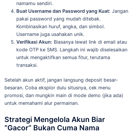
namamu sendiri.
Buat Username dan Password yang Kuat:
Jangan
pakai password yang mudah ditebak.
Kombinasikan huruf, angka, dan simbol.
Username juga usahakan unik.
Verifikasi Akun:
Biasanya lewat link di email atau
kode OTP ke SMS. Langkah ini wajib diselesaikan
untuk mengaktifkan semua fitur, terutama
transaksi.
Setelah akun aktif, jangan langsung deposit besar-
besaran. Coba eksplor dulu situsnya, cek menu
promosi, dan mungkin main di mode demo (jika ada)
untuk memahami alur permainan.
Strategi Mengelola Akun Biar
“Gacor” Bukan Cuma Nama