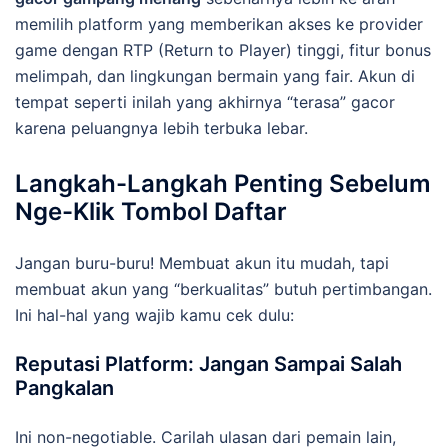
memilih platform yang memberikan akses ke provider
game dengan RTP (Return to Player) tinggi, fitur bonus
melimpah, dan lingkungan bermain yang fair. Akun di
tempat seperti inilah yang akhirnya “terasa” gacor
karena peluangnya lebih terbuka lebar.
Langkah-Langkah Penting Sebelum
Nge-Klik Tombol Daftar
Jangan buru-buru! Membuat akun itu mudah, tapi
membuat akun yang “berkualitas” butuh pertimbangan.
Ini hal-hal yang wajib kamu cek dulu:
Reputasi Platform: Jangan Sampai Salah
Pangkalan
Ini non-negotiable. Carilah ulasan dari pemain lain,