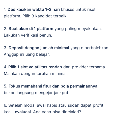
1.
Dedikasikan waktu 1-2 hari
khusus untuk riset
platform. Pilih 3 kandidat terbaik.
2.
Buat akun di 1 platform
yang paling meyakinkan.
Lakukan verifikasi penuh.
3.
Deposit dengan jumlah minimal
yang diperbolehkan.
Anggap ini uang belajar.
4.
Pilih 1 slot volatilitas rendah
dari provider ternama.
Mainkan dengan taruhan minimal.
5.
Fokus memahami fitur dan pola permainannya
,
bukan langsung mengejar jackpot.
6. Setelah modal awal habis atau sudah dapat profit
kecil,
evaluasi
. Apa yang bisa dipelajari?