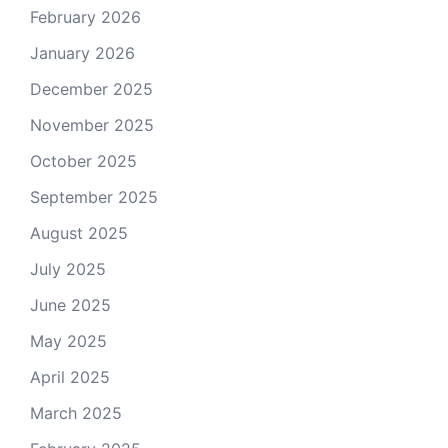
February 2026
January 2026
December 2025
November 2025
October 2025
September 2025
August 2025
July 2025
June 2025
May 2025
April 2025
March 2025