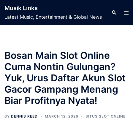
Skip
Musik Links
to
Search
Tog
Latest Music, Entertainment & Global News
content
men
Bosan Main Slot Online
Cuma Nontin Gulungan?
Yuk, Urus Daftar Akun Slot
Gacor Gampang Menang
Biar Profitnya Nyata!
BY
DENNIS REED
MARCH 12, 2026
SITUS SLOT ONLINE