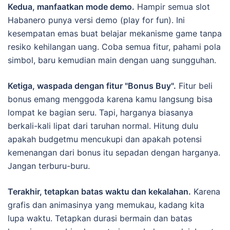
Kedua, manfaatkan mode demo.
Hampir semua slot
Habanero punya versi demo (play for fun). Ini
kesempatan emas buat belajar mekanisme game tanpa
resiko kehilangan uang. Coba semua fitur, pahami pola
simbol, baru kemudian main dengan uang sungguhan.
Ketiga, waspada dengan fitur "Bonus Buy".
Fitur beli
bonus emang menggoda karena kamu langsung bisa
lompat ke bagian seru. Tapi, harganya biasanya
berkali-kali lipat dari taruhan normal. Hitung dulu
apakah budgetmu mencukupi dan apakah potensi
kemenangan dari bonus itu sepadan dengan harganya.
Jangan terburu-buru.
Terakhir, tetapkan batas waktu dan kekalahan.
Karena
grafis dan animasinya yang memukau, kadang kita
lupa waktu. Tetapkan durasi bermain dan batas