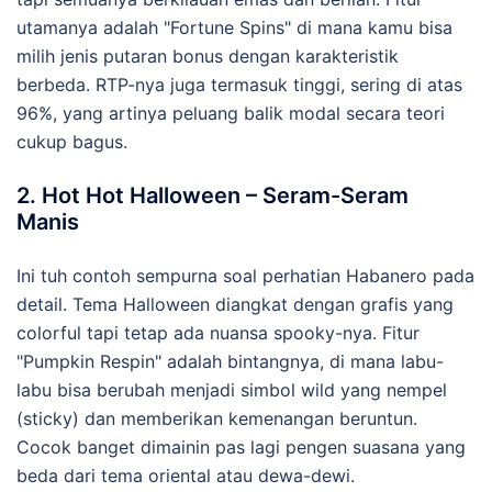
utamanya adalah "Fortune Spins" di mana kamu bisa
milih jenis putaran bonus dengan karakteristik
berbeda. RTP-nya juga termasuk tinggi, sering di atas
96%, yang artinya peluang balik modal secara teori
cukup bagus.
2. Hot Hot Halloween – Seram-Seram
Manis
Ini tuh contoh sempurna soal perhatian Habanero pada
detail. Tema Halloween diangkat dengan grafis yang
colorful tapi tetap ada nuansa spooky-nya. Fitur
"Pumpkin Respin" adalah bintangnya, di mana labu-
labu bisa berubah menjadi simbol wild yang nempel
(sticky) dan memberikan kemenangan beruntun.
Cocok banget dimainin pas lagi pengen suasana yang
beda dari tema oriental atau dewa-dewi.