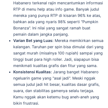
Habanero terkenal rajin mencantumkan informasi
RTP di menu help atau info game. Banyak judul
mereka yang punya RTP di kisaran 96% ke atas,
bahkan ada yang nyaris 98% seperti "Pumpkin
Bonanza". Ini nilai yang sangat ramah buat
pemain dalam jangka panjang.
Varian Bet yang Luas:
Mereka memikirkan semua
kalangan. Taruhan per spin bisa dimulai dari yang
sangat murah (misalnya 100 rupiah) sampai yang
tinggi buat para high roller. Jadi, siapapun bisa
menikmati kualitas grafis dan fitur yang sama.
Konsistensi Kualitas:
Jarang banget Habanero
ngeluarin game yang "asal jadi". Meski nggak
semua judul jadi hit besar, kualitas dasar grafis,
suara, dan stabilitas gamenya selalu terjaga.
Kamu nggak akan ketemu bug aneh-aneh yang
bikin frustrasi.