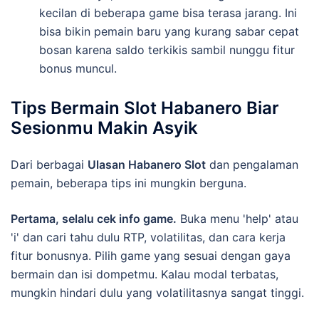
kecilan di beberapa game bisa terasa jarang. Ini
bisa bikin pemain baru yang kurang sabar cepat
bosan karena saldo terkikis sambil nunggu fitur
bonus muncul.
Tips Bermain Slot Habanero Biar
Sesionmu Makin Asyik
Dari berbagai
Ulasan Habanero Slot
dan pengalaman
pemain, beberapa tips ini mungkin berguna.
Pertama, selalu cek info game.
Buka menu 'help' atau
'i' dan cari tahu dulu RTP, volatilitas, dan cara kerja
fitur bonusnya. Pilih game yang sesuai dengan gaya
bermain dan isi dompetmu. Kalau modal terbatas,
mungkin hindari dulu yang volatilitasnya sangat tinggi.