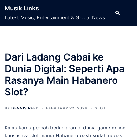
Skip
Musik Links
to
Search
Tog
Latest Music, Entertainment & Global News
content
men
Dari Ladang Cabai ke
Dunia Digital: Seperti Apa
Rasanya Main Habanero
Slot?
BY
DENNIS REED
FEBRUARY 22, 2026
SLOT
Kalau kamu pernah berkeliaran di dunia game online,
khususnya slot, nama Habanero pasti sudah nggak