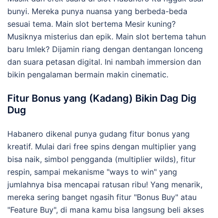
bunyi. Mereka punya nuansa yang berbeda-beda
sesuai tema. Main slot bertema Mesir kuning?
Musiknya misterius dan epik. Main slot bertema tahun
baru Imlek? Dijamin riang dengan dentangan lonceng
dan suara petasan digital. Ini nambah immersion dan
bikin pengalaman bermain makin cinematic.
Fitur Bonus yang (Kadang) Bikin Dag Dig
Dug
Habanero dikenal punya gudang fitur bonus yang
kreatif. Mulai dari free spins dengan multiplier yang
bisa naik, simbol pengganda (multiplier wilds), fitur
respin, sampai mekanisme "ways to win" yang
jumlahnya bisa mencapai ratusan ribu! Yang menarik,
mereka sering banget ngasih fitur "Bonus Buy" atau
"Feature Buy", di mana kamu bisa langsung beli akses