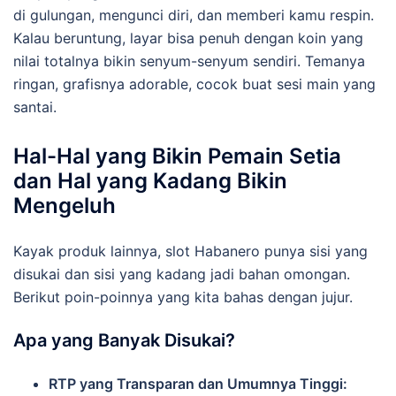
di gulungan, mengunci diri, dan memberi kamu respin.
Kalau beruntung, layar bisa penuh dengan koin yang
nilai totalnya bikin senyum-senyum sendiri. Temanya
ringan, grafisnya adorable, cocok buat sesi main yang
santai.
Hal-Hal yang Bikin Pemain Setia
dan Hal yang Kadang Bikin
Mengeluh
Kayak produk lainnya, slot Habanero punya sisi yang
disukai dan sisi yang kadang jadi bahan omongan.
Berikut poin-poinnya yang kita bahas dengan jujur.
Apa yang Banyak Disukai?
RTP yang Transparan dan Umumnya Tinggi: