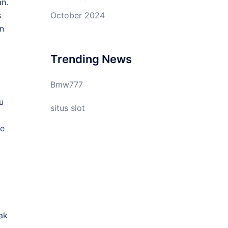
n.
s
October 2024
n
Trending News
Bmw777
u
situs slot
me
ak