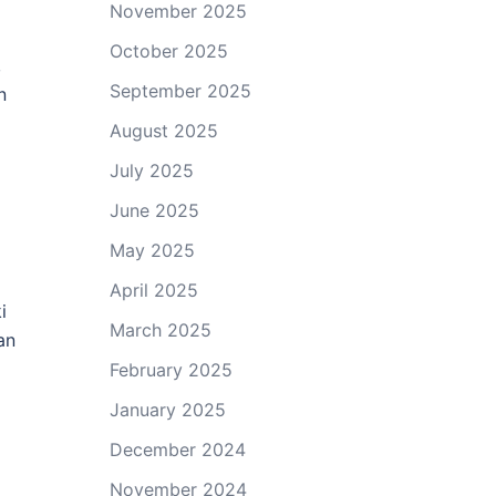
November 2025
October 2025
,
September 2025
n
August 2025
July 2025
June 2025
May 2025
April 2025
i
March 2025
an
February 2025
January 2025
December 2024
November 2024