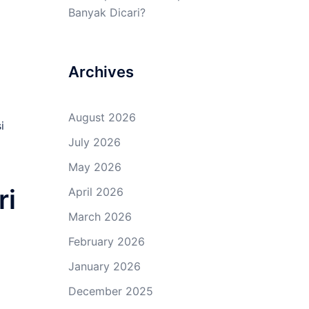
Banyak Dicari?
Archives
August 2026
i
July 2026
May 2026
ri
April 2026
March 2026
February 2026
January 2026
December 2025