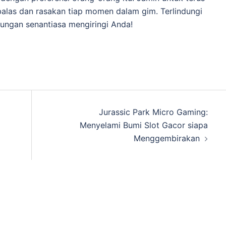
alas dan rasakan tiap momen dalam gim. Terlindungi
ngan senantiasa mengiringi Anda!
Jurassic Park Micro Gaming:
Menyelami Bumi Slot Gacor siapa
Menggembirakan