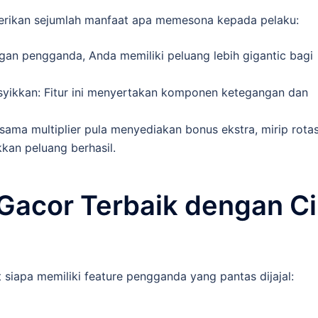
rikan sejumlah manfaat apa memesona kepada pelaku:
ngan pengganda, Anda memiliki peluang lebih gigantic bagi
yikkan: Fitur ini menyertakan komponen ketegangan dan
ama multiplier pula menyediakan bonus ekstra, mirip rotas
kan peluang berhasil.
Gacor Terbaik dengan Ci
t siapa memiliki feature pengganda yang pantas dijajal: