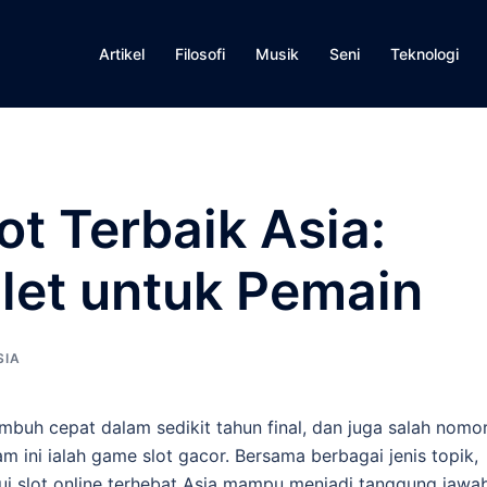
Artikel
Filosofi
Musik
Seni
Teknologi
t Terbaik Asia:
et untuk Pemain
SIA
tumbuh cepat dalam sedikit tahun final, dan juga salah nomo
 ini ialah game slot gacor. Bersama berbagai jenis topik,
ui slot online terhebat Asia mampu menjadi tanggung jawa