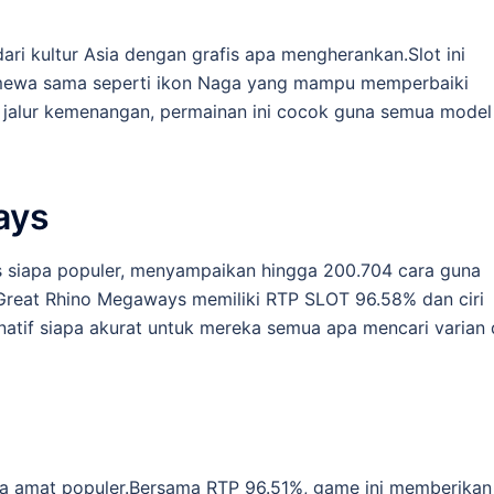
dari kultur Asia dengan grafis apa mengherankan.Slot ini
timewa sama seperti ikon Naga yang mampu memperbaiki
 jalur kemenangan, permainan ini cocok guna semua model
ays
 siapa populer, menyampaikan hingga 200.704 cara guna
 Great Rhino Megaways memiliki RTP SLOT 96.58% dan ciri
rnatif siapa akurat untuk mereka semua apa mencari varian 
pa amat populer.Bersama RTP 96.51%, game ini memberikan