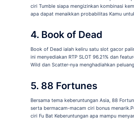
ciri Tumble siapa mengizinkan kombinasi keme
apa dapat menaikkan probabilitas Kamu untuk 
4. Book of Dead
Book of Dead ialah keliru satu slot gacor palin
ini menyediakan RTP SLOT 96.21% dan featu
Wild dan Scatter-nya menghadiahkan peluang
5. 88 Fortunes
Bersama tema keberuntungan Asia, 88 Fortu
serta bermacam-macam ciri bonus menarik.P
ciri Fu Bat Keberuntungan apa mampu menyam