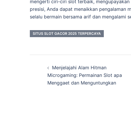
mengerti ciri-ciri slot terbaik, mengupayaka
presisi, Anda dapat menaikkan pengalaman me
selalu bermain bersama arif dan mengalami 
SITUS SLOT GACOR 2025 TERPERCAYA
Post
Menjelajahi Alam Hitman
navigation
Microgaming: Permainan Slot apa
Menggaet dan Menguntungkan