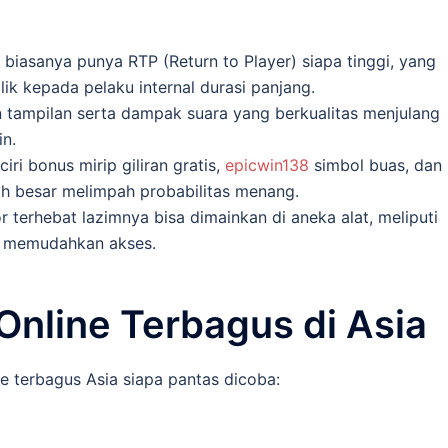
biasanya punya RTP (Return to Player) siapa tinggi, yang
k kepada pelaku internal durasi panjang.
 tampilan serta dampak suara yang berkualitas menjulang
n.
iri bonus mirip giliran gratis,
epicwin138
simbol buas, dan
h besar melimpah probabilitas menang.
 terhebat lazimnya bisa dimainkan di aneka alat, meliputi
a memudahkan akses.
Online Terbagus di Asia
e terbagus Asia siapa pantas dicoba: