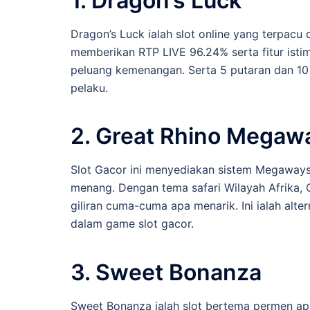
1. Dragon’s Luck
Dragon’s Luck ialah slot online yang terpacu 
memberikan RTP LIVE 96.24% serta fitur is
peluang kemenangan. Serta 5 putaran dan 10
pelaku.
2. Great Rhino Megaw
Slot Gacor ini menyediakan sistem Megaways
menang. Dengan tema safari Wilayah Afrika,
giliran cuma-cuma apa menarik. Ini ialah alte
dalam game slot gacor.
3. Sweet Bonanza
Sweet Bonanza ialah slot bertema permen a