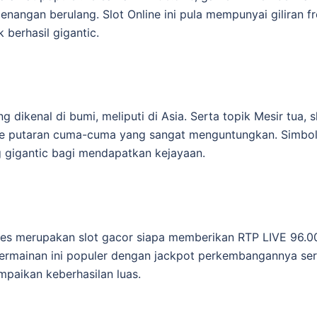
nangan berulang. Slot Online ini pula mempunyai giliran f
berhasil gigantic.
g dikenal di bumi, meliputi di Asia. Serta topik Mesir tua, s
re putaran cuma-cuma yang sangat menguntungkan. Simbo
 gigantic bagi mendapatkan kejayaan.
nes merupakan slot gacor siapa memberikan RTP LIVE 96.
ermainan ini populer dengan jackpot perkembangannya ser
paikan keberhasilan luas.