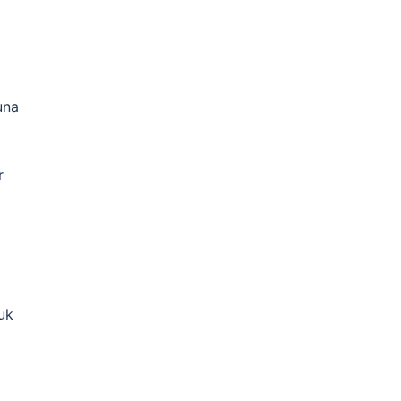
una
r
uk