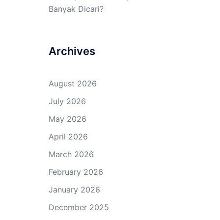
Banyak Dicari?
Archives
August 2026
July 2026
May 2026
April 2026
March 2026
February 2026
January 2026
December 2025