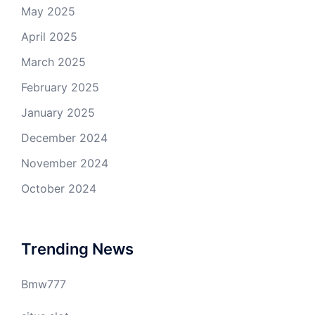
May 2025
April 2025
March 2025
February 2025
January 2025
December 2024
November 2024
October 2024
Trending News
Bmw777