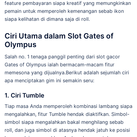
feature pembayaran siapa kreatif yang memungkinkan
pemain untuk memperoleh kemenangan sebab ikon
siapa kelihatan di dimana saja di roll.
Ciri Utama dalam Slot Gates of
Olympus
Salah no. 1 tenaga panggil penting dari slot gacor
Gates of Olympus ialah bermacam-macam fitur
memesona yang dijualnya.Berikut adalah sejumlah ciri
apa menciptakan gim ini semakin seru:
1. Ciri Tumble
Tiap masa Anda memperoleh kombinasi lambang siapa
mengalahkan, fitur Tumble hendak diaktifkan. Simbol-
simbol siapa mengalahkan bakal menghilang sebab
roll, dan juga simbol di atasnya hendak jatuh ke posisi