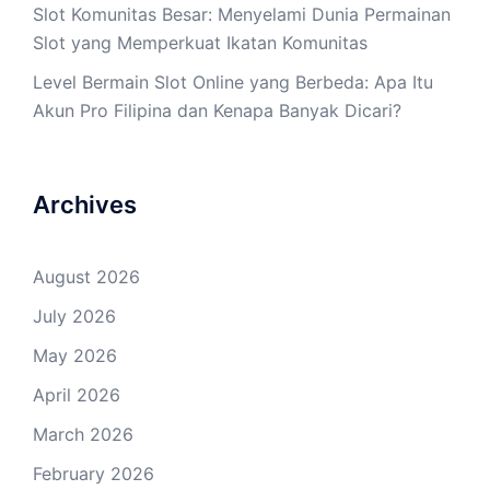
Slot Komunitas Besar: Menyelami Dunia Permainan
Slot yang Memperkuat Ikatan Komunitas
Level Bermain Slot Online yang Berbeda: Apa Itu
Akun Pro Filipina dan Kenapa Banyak Dicari?
Archives
August 2026
July 2026
May 2026
April 2026
March 2026
February 2026