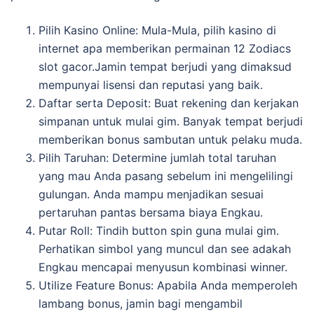
Pilih Kasino Online: Mula-Mula, pilih kasino di
internet apa memberikan permainan 12 Zodiacs
slot gacor.Jamin tempat berjudi yang dimaksud
mempunyai lisensi dan reputasi yang baik.
Daftar serta Deposit: Buat rekening dan kerjakan
simpanan untuk mulai gim. Banyak tempat berjudi
memberikan bonus sambutan untuk pelaku muda.
Pilih Taruhan: Determine jumlah total taruhan
yang mau Anda pasang sebelum ini mengelilingi
gulungan. Anda mampu menjadikan sesuai
pertaruhan pantas bersama biaya Engkau.
Putar Roll: Tindih button spin guna mulai gim.
Perhatikan simbol yang muncul dan see adakah
Engkau mencapai menyusun kombinasi winner.
Utilize Feature Bonus: Apabila Anda memperoleh
lambang bonus, jamin bagi mengambil