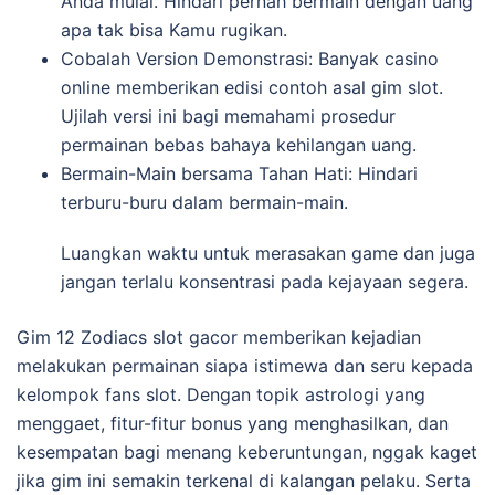
Anda mulai. Hindari pernah bermain dengan uang
apa tak bisa Kamu rugikan.
Cobalah Version Demonstrasi: Banyak casino
online memberikan edisi contoh asal gim slot.
Ujilah versi ini bagi memahami prosedur
permainan bebas bahaya kehilangan uang.
Bermain-Main bersama Tahan Hati: Hindari
terburu-buru dalam bermain-main.
Luangkan waktu untuk merasakan game dan juga
jangan terlalu konsentrasi pada kejayaan segera.
Gim 12 Zodiacs slot gacor memberikan kejadian
melakukan permainan siapa istimewa dan seru kepada
kelompok fans slot. Dengan topik astrologi yang
menggaet, fitur-fitur bonus yang menghasilkan, dan
kesempatan bagi menang keberuntungan, nggak kaget
jika gim ini semakin terkenal di kalangan pelaku. Serta