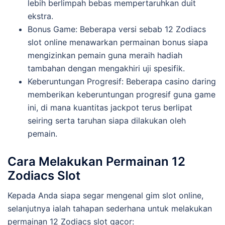
lebih berlimpah bebas mempertaruhkan duit
ekstra.
Bonus Game: Beberapa versi sebab 12 Zodiacs
slot online menawarkan permainan bonus siapa
mengizinkan pemain guna meraih hadiah
tambahan dengan mengakhiri uji spesifik.
Keberuntungan Progresif: Beberapa casino daring
memberikan keberuntungan progresif guna game
ini, di mana kuantitas jackpot terus berlipat
seiring serta taruhan siapa dilakukan oleh
pemain.
Cara Melakukan Permainan 12
Zodiacs Slot
Kepada Anda siapa segar mengenal gim slot online,
selanjutnya ialah tahapan sederhana untuk melakukan
permainan 12 Zodiacs slot gacor: