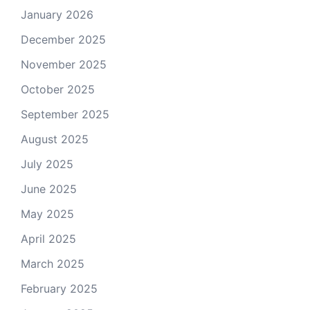
January 2026
December 2025
November 2025
October 2025
September 2025
August 2025
July 2025
June 2025
May 2025
April 2025
March 2025
February 2025