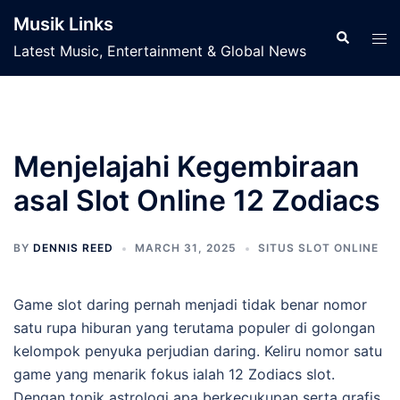
Skip
Musik Links
to
Search
Tog
Latest Music, Entertainment & Global News
content
men
Menjelajahi Kegembiraan
asal Slot Online 12 Zodiacs
BY
DENNIS REED
MARCH 31, 2025
SITUS SLOT ONLINE
Game slot daring pernah menjadi tidak benar nomor
satu rupa hiburan yang terutama populer di golongan
kelompok penyuka perjudian daring. Keliru nomor satu
game yang menarik fokus ialah 12 Zodiacs slot.
Dengan topik astrologi apa berkecukupan serta grafis