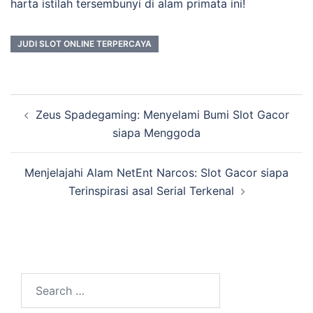
harta istilah tersembunyi di alam primata ini!
JUDI SLOT ONLINE TERPERCAYA
Post
Zeus Spadegaming: Menyelami Bumi Slot Gacor
navigation
siapa Menggoda
Menjelajahi Alam NetEnt Narcos: Slot Gacor siapa
Terinspirasi asal Serial Terkenal
Search
for: