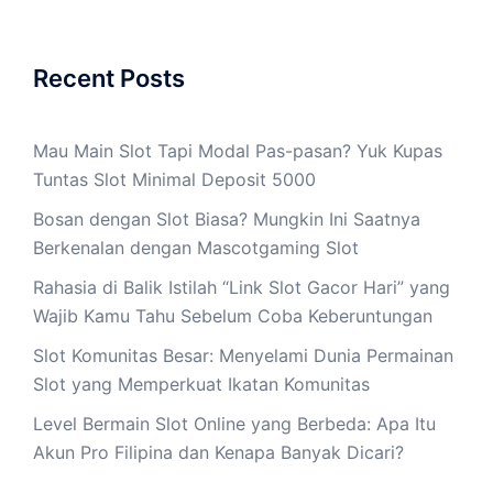
Recent Posts
Mau Main Slot Tapi Modal Pas-pasan? Yuk Kupas
Tuntas Slot Minimal Deposit 5000
Bosan dengan Slot Biasa? Mungkin Ini Saatnya
Berkenalan dengan Mascotgaming Slot
Rahasia di Balik Istilah “Link Slot Gacor Hari” yang
Wajib Kamu Tahu Sebelum Coba Keberuntungan
Slot Komunitas Besar: Menyelami Dunia Permainan
Slot yang Memperkuat Ikatan Komunitas
Level Bermain Slot Online yang Berbeda: Apa Itu
Akun Pro Filipina dan Kenapa Banyak Dicari?