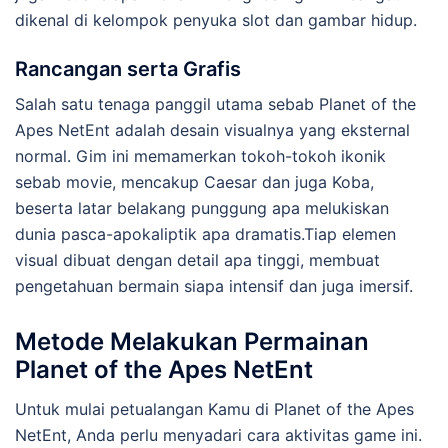
dikenal di kelompok penyuka slot dan gambar hidup.
Rancangan serta Grafis
Salah satu tenaga panggil utama sebab Planet of the
Apes NetEnt adalah desain visualnya yang eksternal
normal. Gim ini memamerkan tokoh-tokoh ikonik
sebab movie, mencakup Caesar dan juga Koba,
beserta latar belakang punggung apa melukiskan
dunia pasca-apokaliptik apa dramatis.Tiap elemen
visual dibuat dengan detail apa tinggi, membuat
pengetahuan bermain siapa intensif dan juga imersif.
Metode Melakukan Permainan
Planet of the Apes NetEnt
Untuk mulai petualangan Kamu di Planet of the Apes
NetEnt, Anda perlu menyadari cara aktivitas game ini.