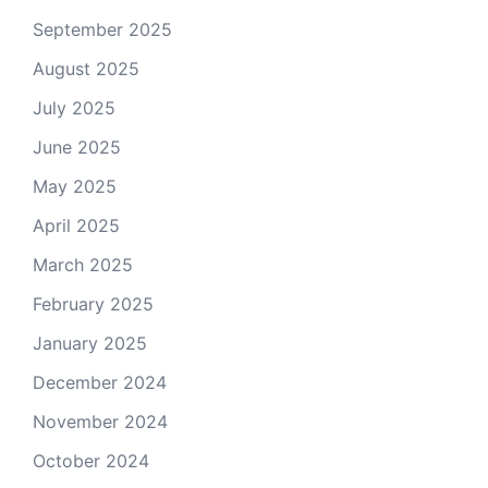
September 2025
August 2025
July 2025
June 2025
May 2025
April 2025
March 2025
February 2025
January 2025
December 2024
November 2024
October 2024