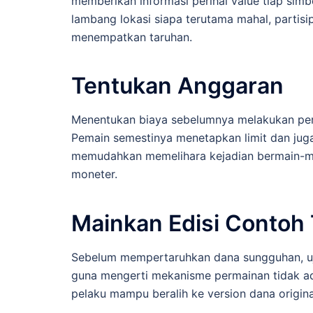
memberikan informasi perihal value tiap si
lambang lokasi siapa terutama mahal, partis
menempatkan taruhan.
Tentukan Anggaran
Menentukan biaya sebelumnya melakukan perma
Pemain semestinya menetapkan limit dan juga n
memudahkan memelihara kejadian bermain-m
moneter.
Mainkan Edisi Contoh 
Sebelum mempertaruhkan dana sungguhan, uj
guna mengerti mekanisme permainan tidak a
pelaku mampu beralih ke version dana original