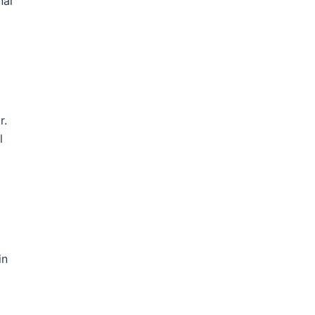
nal
r.
l
in