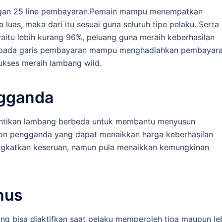
engan 25 line pembayaran.Pemain mampu menempatkan
 luas, maka dari itu sesuai guna seluruh tipe pelaku. Serta
yaitu lebih kurang 96%, peluang guna meraih keberhasilan
at pada garis pembayaran mampu menghadiahkan pembayar
sukses meraih lambang wild.
ngganda
tikan lambang berbeda untuk membantu menyusun
ikon pengganda yang dapat menaikkan harga keberhasilan
ningkatkan keseruan, namun pula menaikkan kemungkinan
nus
yang bisa diaktifkan saat pelaku memperoleh tiga maupun le