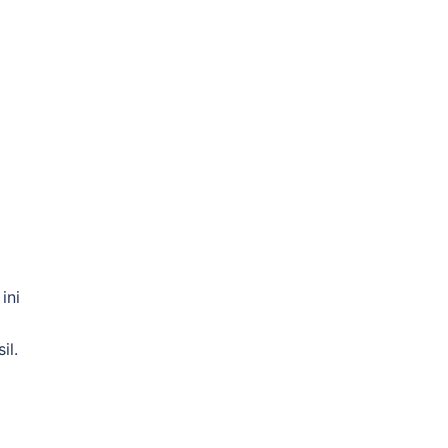
ini
il.