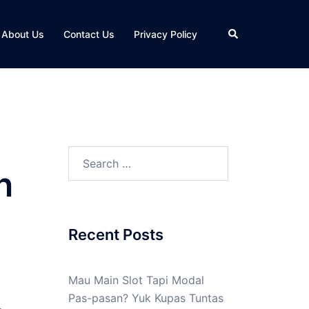
Search
About Us
Contact Us
Privacy Policy
Search
n
for:
Recent Posts
Mau Main Slot Tapi Modal
Pas-pasan? Yuk Kupas Tuntas