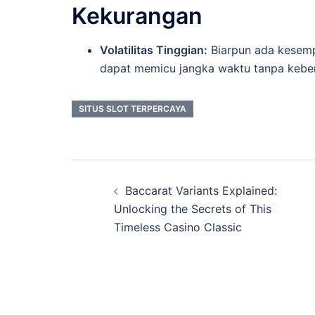
Kekurangan
Volatilitas Tinggian:
Biarpun ada kesemp
dapat memicu jangka waktu tanpa keber
SITUS SLOT TERPERCAYA
Post
Baccarat Variants Explained:
navigation
Unlocking the Secrets of This
Timeless Casino Classic