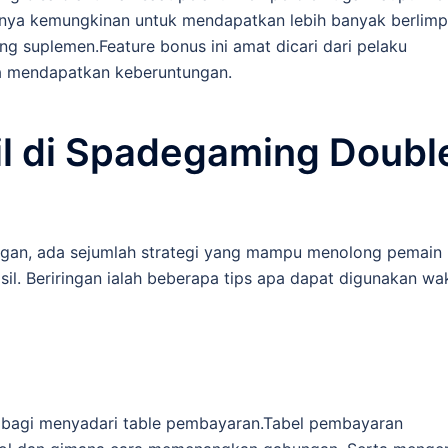
punya kemungkinan untuk mendapatkan lebih banyak berlim
g suplemen.Feature bonus ini amat dicari dari pelaku
a mendapatkan keberuntungan.
il di Spadegaming Doubl
ngan, ada sejumlah strategi yang mampu menolong pemain
l. Beriringan ialah beberapa tips apa dapat digunakan wa
 bagi menyadari table pembayaran.Tabel pembayaran