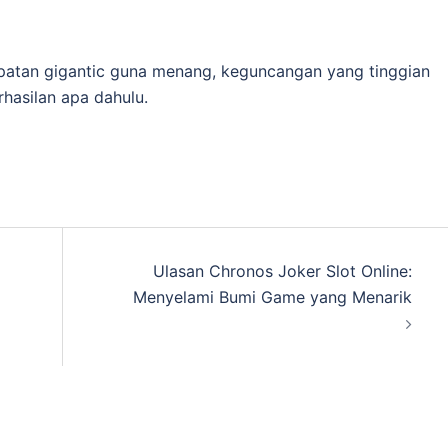
atan gigantic guna menang, keguncangan yang tinggian
hasilan apa dahulu.
Ulasan Chronos Joker Slot Online:
Menyelami Bumi Game yang Menarik