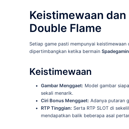
Keistimewaan dan 
Double Flame
Setiap game pasti mempunyai keistimewaan dan
dipertimbangkan ketika bermain
Spadegamin
Keistimewaan
Gambar Menggaet:
Model gambar siapa
sekali menarik.
Ciri Bonus Menggaet:
Adanya putaran gr
RTP Tinggian:
Serta RTP SLOT di sekeli
mendapatkan balik beberapa asal perta