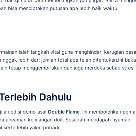
mbol dan gimana cara memenangkan gabungan. Serta menge
ipan bisa menciptakan putusan apa lebih baik waktu
inan ialah langkah vital guna menghindari kerugian besa
ggak lebih dari jumlah total apa telah ditentukan.Ini baka
ain tetap menggembirakan dan juga merdeka sebab stres
Terlebih Dahulu
ilah edisi demo asal
Double Flame
. Ini membolehkan pema
da ancaman kehilangan duit. Sesudah mendapati nyaman,
 serta lebih yakin pribadi.