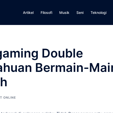
Artikel
Filosofi
Musik
Seni
Teknologi
gaming Double
ahuan Bermain-Mai
ah
T ONLINE