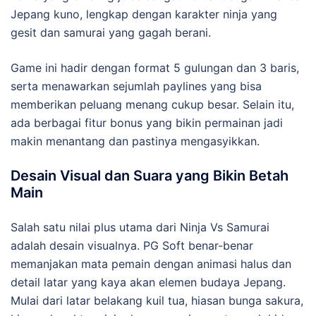
Jepang kuno, lengkap dengan karakter ninja yang
gesit dan samurai yang gagah berani.
Game ini hadir dengan format 5 gulungan dan 3 baris,
serta menawarkan sejumlah paylines yang bisa
memberikan peluang menang cukup besar. Selain itu,
ada berbagai fitur bonus yang bikin permainan jadi
makin menantang dan pastinya mengasyikkan.
Desain Visual dan Suara yang Bikin Betah
Main
Salah satu nilai plus utama dari Ninja Vs Samurai
adalah desain visualnya. PG Soft benar-benar
memanjakan mata pemain dengan animasi halus dan
detail latar yang kaya akan elemen budaya Jepang.
Mulai dari latar belakang kuil tua, hiasan bunga sakura,