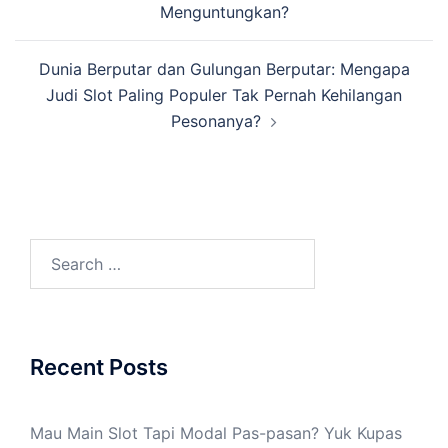
Menguntungkan?
Dunia Berputar dan Gulungan Berputar: Mengapa
Judi Slot Paling Populer Tak Pernah Kehilangan
Pesonanya?
Search
for:
Recent Posts
Mau Main Slot Tapi Modal Pas-pasan? Yuk Kupas