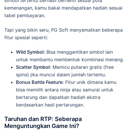
simbol tertentu berhasil berhenti sesuai pola
kemenangan, kamu bakal mendapatkan hadiah sesuai
tabel pembayaran.
Tapi yang bikin seru, PG Soft menyematkan beberapa
fitur spesial seperti:
Wild Symbol:
Bisa menggantikan simbol lain
untuk membantu membentuk kombinasi menang.
Scatter Symbol:
Memicu putaran gratis (free
spins) jika muncul dalam jumlah tertentu.
Bonus Battle Feature:
Fitur unik dimana kamu
bisa memilih antara ninja atau samurai untuk
bertarung dan dapatkan hadiah ekstra
berdasarkan hasil pertarungan.
Taruhan dan RTP: Seberapa
Menguntungkan Game Ini?