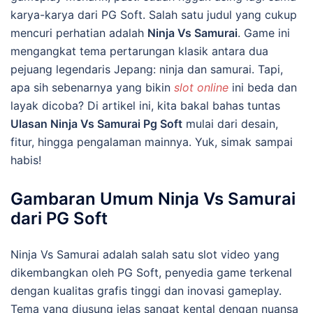
karya-karya dari PG Soft. Salah satu judul yang cukup
mencuri perhatian adalah
Ninja Vs Samurai
. Game ini
mengangkat tema pertarungan klasik antara dua
pejuang legendaris Jepang: ninja dan samurai. Tapi,
apa sih sebenarnya yang bikin
slot online
ini beda dan
layak dicoba? Di artikel ini, kita bakal bahas tuntas
Ulasan Ninja Vs Samurai Pg Soft
mulai dari desain,
fitur, hingga pengalaman mainnya. Yuk, simak sampai
habis!
Gambaran Umum Ninja Vs Samurai
dari PG Soft
Ninja Vs Samurai adalah salah satu slot video yang
dikembangkan oleh PG Soft, penyedia game terkenal
dengan kualitas grafis tinggi dan inovasi gameplay.
Tema yang diusung jelas sangat kental dengan nuansa