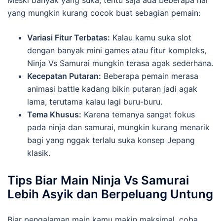
Meski banyak yang suka, tentu saja ada beberapa hal
yang mungkin kurang cocok buat sebagian pemain:
Variasi Fitur Terbatas:
Kalau kamu suka slot
dengan banyak mini games atau fitur kompleks,
Ninja Vs Samurai mungkin terasa agak sederhana.
Kecepatan Putaran:
Beberapa pemain merasa
animasi battle kadang bikin putaran jadi agak
lama, terutama kalau lagi buru-buru.
Tema Khusus:
Karena temanya sangat fokus
pada ninja dan samurai, mungkin kurang menarik
bagi yang nggak terlalu suka konsep Jepang
klasik.
Tips Biar Main Ninja Vs Samurai
Lebih Asyik dan Berpeluang Untung
Biar pengalaman main kamu makin maksimal, coba