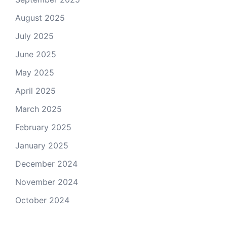
August 2025
July 2025
June 2025
May 2025
April 2025
March 2025
February 2025
January 2025
December 2024
November 2024
October 2024