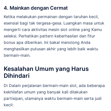
4. Mainkan dengan Cermat
Ketika melakukan permainan dengan taruhan kecil,
esensial bagi tak tergesa-gesa. Luangkan masa untuk
mengerti cara aktivitas mesin slot online yang Kamu
seleksi. Perhatikan pattern keberhasilan dan fitur
bonus apa diberikan. Ini bakal menolong Anda
menghasilkan putusan akhir yang lebih baik waktu
bermain-main.
Kesalahan Umum yang Harus
Dihindari
Di Dalam perjalanan bermain-main slot, ada beberapa
kekhilafan umum yang banyak kali dilakukan
partisipan, utamanya waktu bermain-main serta judi
kecil: