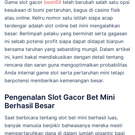
Game slot gacor
besti69
telah berubah salah satu opsi
kesukaan di bumi pertaruhan, bagus di casino fisik
atau online. Keliru nomor satu istilah siapa acap
terdengar adalah slot online bet mini mengalahkan
besar. Berlimpah pelaku yang berminat serta gagasan
ini sebab potensi profit siapa dapat didapat biarpun
bersama taruhan yang sebanding mungil. Dalam artikel
ini, kami bakal mendiskusikan dengan detail tentang
rencana dan saran guna mengoptimalkan probabilitas
Anda internal game slot serta pertaruhan mini tetapi
berpotensi memberikan kemenangan besar.
Pengenalan Slot Gacor Bet Mini
Berhasil Besar
Saat berbicara tentang slot bet mini berhasil luas,
banyak manusia berpikir bahwasanya mereka mesti
mempertaruhkan dana di dalam jumlah gigantic bagi