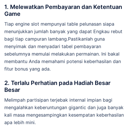
1. Melewatkan Pembayaran dan Ketentuan
Game
Tiap engine slot mempunyai table pelunasan siapa
menunjukkan jumlah banyak yang dapat Engkau rebut
bagi tiap campuran lambang.Pastikanlah guna
menyimak dan menyadari tabel pembayaran
sebelumnya memulai melakukan permainan. Ini bakal
membantu Anda memahami potensi keberhasilan dan
fitur bonus yang ada.
2. Terlalu Perhatian pada Hadiah Besar
Besar
Melimpah partisipan terjebak internal impian bagi
mengalahkan keberuntungan gigantic dan juga banyak
kali masa mengesampingkan kesempatan keberhasilan
apa lebih mini.