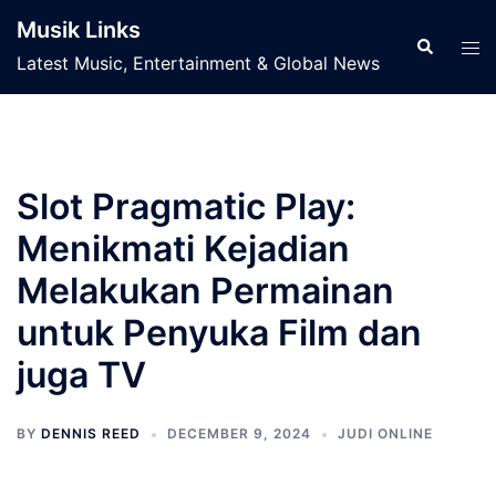
Skip
Musik Links
to
Search
Tog
Latest Music, Entertainment & Global News
content
men
Slot Pragmatic Play:
Menikmati Kejadian
Melakukan Permainan
untuk Penyuka Film dan
juga TV
BY
DENNIS REED
DECEMBER 9, 2024
JUDI ONLINE