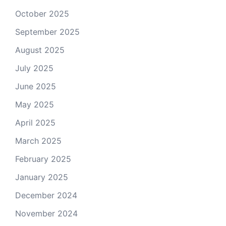
October 2025
September 2025
August 2025
July 2025
June 2025
May 2025
April 2025
March 2025
February 2025
January 2025
December 2024
November 2024