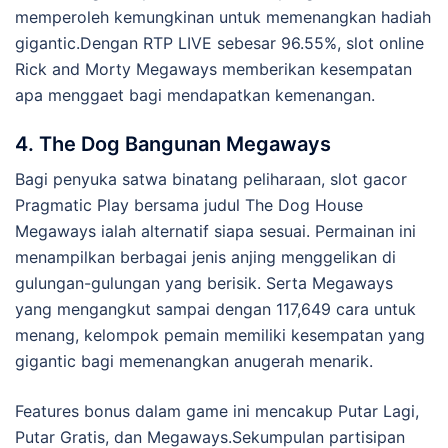
memperoleh kemungkinan untuk memenangkan hadiah
gigantic.Dengan RTP LIVE sebesar 96.55%, slot online
Rick and Morty Megaways memberikan kesempatan
apa menggaet bagi mendapatkan kemenangan.
4. The Dog Bangunan Megaways
Bagi penyuka satwa binatang peliharaan, slot gacor
Pragmatic Play bersama judul The Dog House
Megaways ialah alternatif siapa sesuai. Permainan ini
menampilkan berbagai jenis anjing menggelikan di
gulungan-gulungan yang berisik. Serta Megaways
yang mengangkut sampai dengan 117,649 cara untuk
menang, kelompok pemain memiliki kesempatan yang
gigantic bagi memenangkan anugerah menarik.
Features bonus dalam game ini mencakup Putar Lagi,
Putar Gratis, dan Megaways.Sekumpulan partisipan