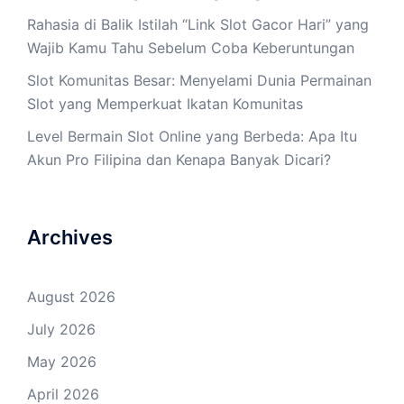
Rahasia di Balik Istilah “Link Slot Gacor Hari” yang
Wajib Kamu Tahu Sebelum Coba Keberuntungan
Slot Komunitas Besar: Menyelami Dunia Permainan
Slot yang Memperkuat Ikatan Komunitas
Level Bermain Slot Online yang Berbeda: Apa Itu
Akun Pro Filipina dan Kenapa Banyak Dicari?
Archives
August 2026
July 2026
May 2026
April 2026