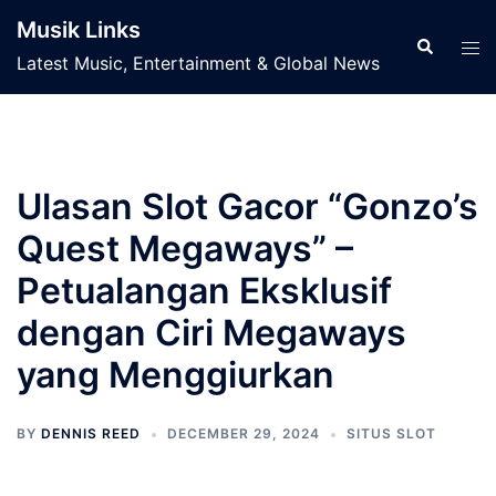
Skip
Musik Links
to
Search
Tog
Latest Music, Entertainment & Global News
content
men
Ulasan Slot Gacor “Gonzo’s
Quest Megaways” –
Petualangan Eksklusif
dengan Ciri Megaways
yang Menggiurkan
BY
DENNIS REED
DECEMBER 29, 2024
SITUS SLOT