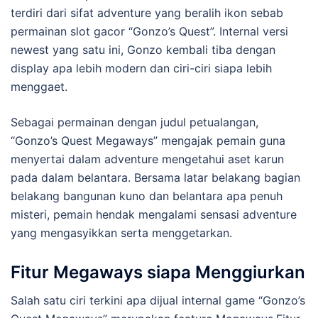
terdiri dari sifat adventure yang beralih ikon sebab
permainan slot gacor “Gonzo’s Quest”. Internal versi
newest yang satu ini, Gonzo kembali tiba dengan
display apa lebih modern dan ciri-ciri siapa lebih
menggaet.
Sebagai permainan dengan judul petualangan,
“Gonzo’s Quest Megaways” mengajak pemain guna
menyertai dalam adventure mengetahui aset karun
pada dalam belantara. Bersama latar belakang bagian
belakang bangunan kuno dan belantara apa penuh
misteri, pemain hendak mengalami sensasi adventure
yang mengasyikkan serta menggetarkan.
Fitur Megaways siapa Menggiurkan
Salah satu ciri terkini apa dijual internal game “Gonzo’s