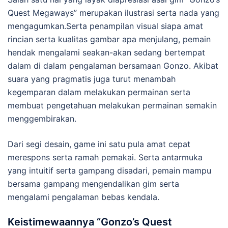
Quest Megaways” merupakan ilustrasi serta nada yang
mengagumkan.Serta penampilan visual siapa amat
rincian serta kualitas gambar apa menjulang, pemain
hendak mengalami seakan-akan sedang bertempat
dalam di dalam pengalaman bersamaan Gonzo. Akibat
suara yang pragmatis juga turut menambah
kegemparan dalam melakukan permainan serta
membuat pengetahuan melakukan permainan semakin
menggembirakan.
Dari segi desain, game ini satu pula amat cepat
merespons serta ramah pemakai. Serta antarmuka
yang intuitif serta gampang disadari, pemain mampu
bersama gampang mengendalikan gim serta
mengalami pengalaman bebas kendala.
Keistimewaannya “Gonzo’s Quest